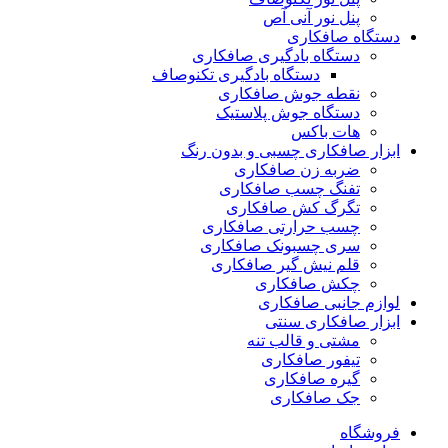
پنل نور آنی آص
دستگاه صافکاری
دستگاه بادگیری صافکاری
دستگاه بادگیری تکنوصاف
نقطه جوش صافکاری
دستگاه جوش پلاستیک
هات باکس
ابزار صافکاری چسبی و بدون رنگ
ضربه زن صافکاری
تفنگ چسب صافکاری
تگرگ کش صافکاری
چسب حرارتی صافکاری
سری چسبونک صافکاری
قلم نیش گیر صافکاری
چکش صافکاری
لوازم جانبی صافکاری
ابزار صافکاری سنتی
مشتی و قالب تنه
تیفور صافکاری
گیره صافکاری
جک صافکاری
فروشگاه