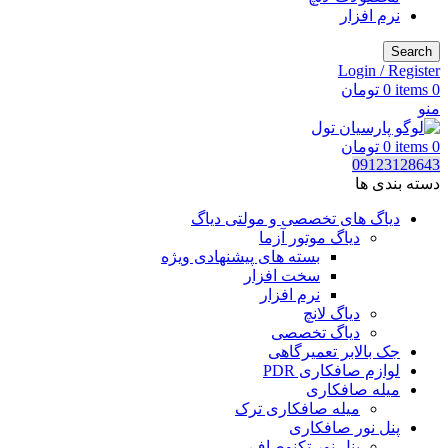
نرم افزار
Search
Login / Register
0
items
0
تومان
منو
0
items
0
تومان
09123128643
دسته بندی ها
دیاگ های تخصصی و مولتی دیاگ
دیاگ موتور آزما
بسته های پیشنهادی ویژه
سخت افزار
نرم افزار
دیاگ لانچ
دیاگ تخصصی
جک بالابر تعمیرگاهی
لوازم صافکاری PDR
میله صافکاری
میله صافکاری ترک
پنل نور صافکاری
پنل نور تکنوصاف