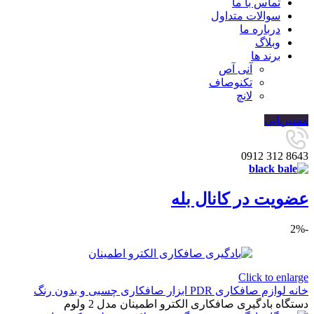
تماس با ما
سوالات متداول
درباره ما
وبلاگ
برند ها
آنی آص
تکنوصاف
لانچ
مسیریابی
8643 312 0912
عضویت در کانال بله
-2%
Click to enlarge
خانه
لوازم صافکاری PDR
ابزار صافکاری چسبی و بدون رنگ
دستگاه بادگیری صافکاری الکترو اطمینان مدل 2 ولوم