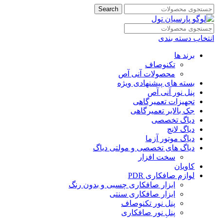
Search
انتخاب دسته بندی
برند ها
تکنوصاف
محصولات آنی آص
بسته های پیشنهادی ویژه
پنل نور آنی آص
تجهیزات تعمیرگاهی
جک بالابر تعمیرگاهی
دیاگ تخصصی
دیاگ لانچ
دیاگ موتور آزما
دیاگ های تخصصی و مولتی دیاگ
سخت افزار
کاویان
لوازم صافکاری PDR
ابزار صافکاری چسبی و بدون رنگ
ابزار صافکاری سنتی
پنل نور تکنوصاف
پنل نور صافکاری