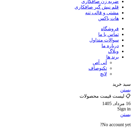
ضربه زن صافکاری
قلم نیش گیر صافکاری
مشتی و قالب تنه
هات باکس
فروشگاه
تماس با ما
سوالات متداول
درباره ما
وبلاگ
برند ها
آنی آص
تکنوصاف
لانچ
سبد خرید
بستن
📋 لیست قیمت محصولات
16 مرداد, 1405
Sign in
بستن
No account yet?