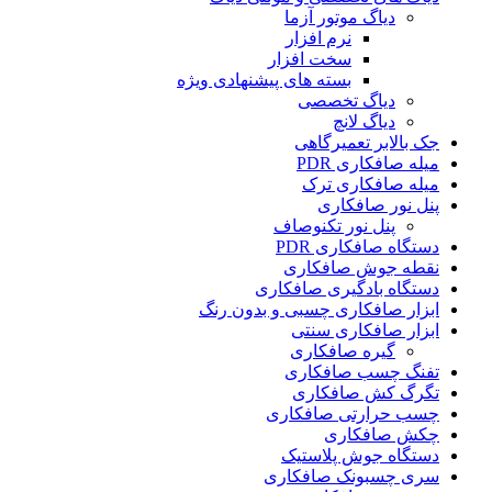
دیاگ موتور آزما
نرم افزار
سخت افزار
بسته های پیشنهادی ویژه
دیاگ تخصصی
دیاگ لانچ
جک بالابر تعمیرگاهی
میله صافکاری PDR
میله صافکاری ترک
پنل نور صافکاری
پنل نور تکنوصاف
دستگاه صافکاری PDR
نقطه جوش صافکاری
دستگاه بادگیری صافکاری
ابزار صافکاری چسبی و بدون رنگ
ابزار صافکاری سنتی
گیره صافکاری
تفنگ چسب صافکاری
تگرگ کش صافکاری
چسب حرارتی صافکاری
چکش صافکاری
دستگاه جوش پلاستیک
سری چسبونک صافکاری