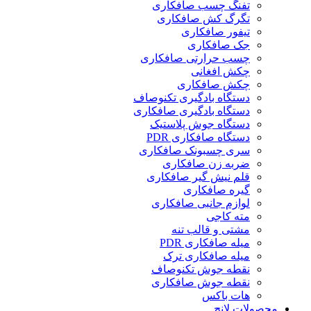
تفنگ چسب صافکاری
تگرگ کش صافکاری
تیفور صافکاری
جک صافکاری
چسب حرارتی صافکاری
چکش افغانی
چکش صافکاری
دستگاه بادگیری تکنوصاف
دستگاه بادگیری صافکاری
دستگاه جوش پلاستیک
دستگاه صافکاری PDR
سری چسبونک صافکاری
ضربه زن صافکاری
قلم نیش گیر صافکاری
گیره صافکاری
لوازم جانبی صافکاری
مته کاجی
مشتی و قالب تنه
میله صافکاری PDR
میله صافکاری ترک
نقطه جوش تکنوصاف
نقطه جوش صافکاری
هات باکس
محصولات لانچ