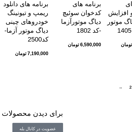
ای
برنامه های
برنامه های دانلود
و افزایش
کدخوان سوئیچ
ریمپ و تیونینگ
گ موتور
دیاگ موتورآزما
خودروهای چینی
-کد 1802
دیاگ موتور آزما-
کد2500
تومان
6,590,000
تومان
7,190,000
تومان
→
2
برای دیدن محصولات و 
عضویت در کانال بله