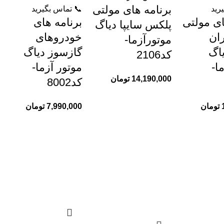
برنامه های مولتی
رید
📞 تماس بگیرید
ای مولتی
برنامه های
پلکس سایپا دیاگ
ان
خودروهای
موتورآزما-
اگ
گازسوز دیاگ
کد2106
ا-
موتور آزما-
14,190,000
تومان
کد8002
تومان
7,990,000
تومان