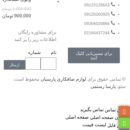
09123128643
1,000,000
تومان
09120260920
900,000
تومان
09356020866
برای مشاوره رایگان
02166437244
اطلاعات زیر را پر کنید
نام
شماره
برای مسیریابی کلیک
کنید
ارسال
© تمامی حقوق برای
لوازم صافکاری پارسیان
محفوظ است.
سئو:
پارسا رستمی
تماس بگیرید
صفحه اصلی
لیست قیمت