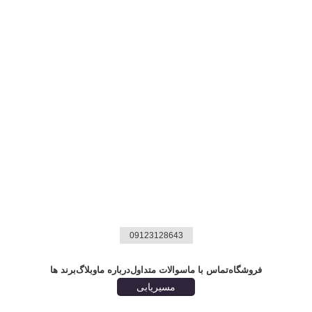
09123128643
فروشگاه
تماس با ما
سوالات متداول
درباره ما
وبلاگ
برند ها
مسیریابی