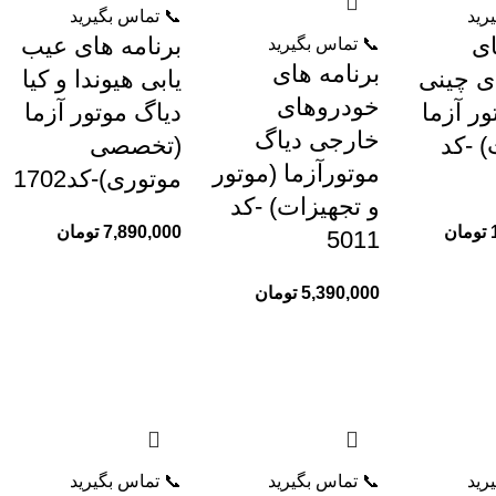
رید
📞 تماس بگیرید
ای
برنامه های عیب
📞 تماس بگیرید
برنامه های
ی چینی
یابی هیوندا و کیا
خودروهای
ور آزما
دیاگ موتور آزما
خارجی دیاگ
) -کد
(تخصصی
موتورآزما (موتور
موتوری)-کد1702
و تجهیزات) -کد
تومان
7,890,000
تومان
5011
5,390,000
تومان
رید
📞 تماس بگیرید
📞 تماس بگیرید