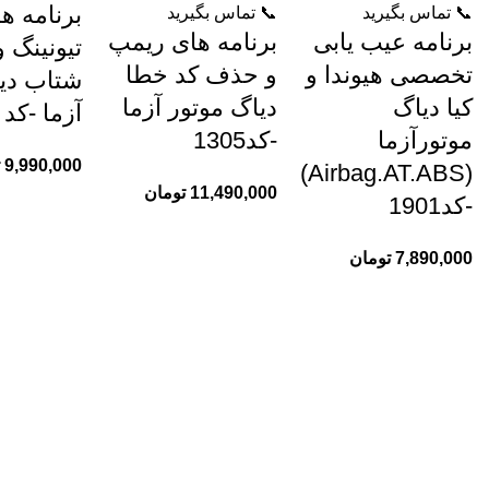
برنامه ه
📞 تماس بگیرید
📞 تماس بگیرید
برنامه عیب یابی
برنامه های ریمپ
تیونینگ 
تخصصی هیوندا و
و حذف کد خطا
شتاب دیا
کیا دیاگ
دیاگ موتور آزما
آزما -کد 1405
موتورآزما
-کد1305
9,990,000
(Airbag.AT.ABS)
11,490,000
تومان
-کد1901
7,890,000
تومان
1