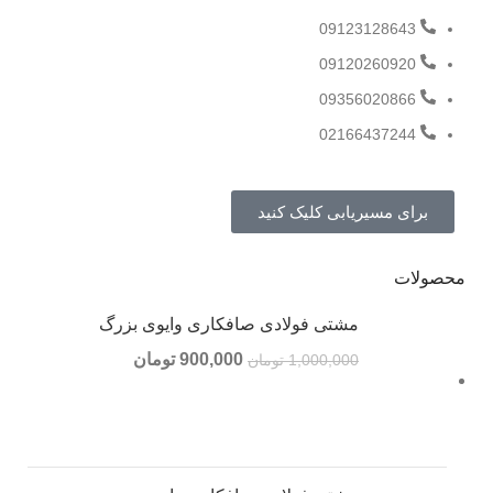
09123128643
09120260920
09356020866
02166437244
برای مسیریابی کلیک کنید
محصولات
مشتی فولادی صافکاری وایوی بزرگ
900,000
تومان
1,000,000
تومان