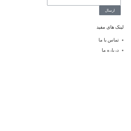
ارسال
لینک های مفید
تماس با ما
درباره ما
لیست قیمت ابزار صافکاری
ترمیم تگرگ خوردگی خودرو
دسته بندی ها
لوازم صافکاری PDR
دیاگ های تخصصی و مولتی دیاگ