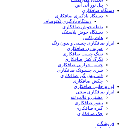
پنل نور آنی آص
دستگاه صافکاری
دستگاه بادگیری صافکاری
دستگاه بادگیری تکنوصاف
نقطه جوش صافکاری
دستگاه جوش پلاستیک
هات باکس
ابزار صافکاری چسبی و بدون رنگ
ضربه زن صافکاری
تفنگ چسب صافکاری
تگرگ کش صافکاری
چسب حرارتی صافکاری
سری چسبونک صافکاری
قلم نیش گیر صافکاری
چکش صافکاری
لوازم جانبی صافکاری
ابزار صافکاری سنتی
مشتی و قالب تنه
تیفور صافکاری
گیره صافکاری
جک صافکاری
فروشگاه