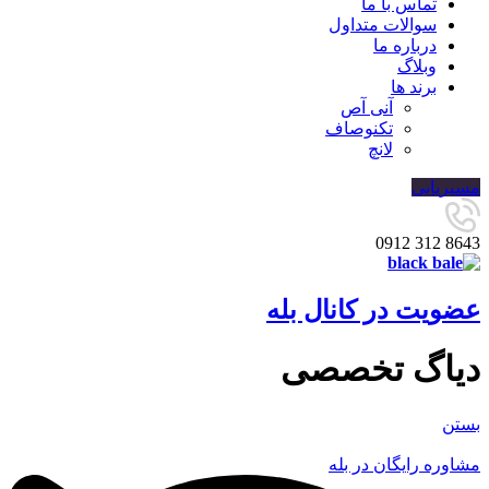
تماس با ما
سوالات متداول
درباره ما
وبلاگ
برند ها
آنی آص
تکنوصاف
لانچ
مسیریابی
8643 312 0912
عضویت در کانال بله
دیاگ تخصصی
بستن
مشاوره رایگان در بله