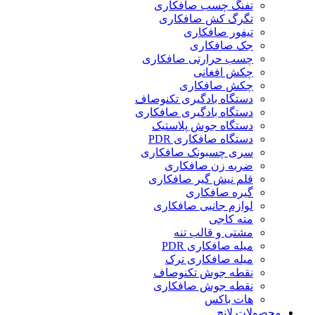
تفنگ چسب صافکاری
تگرگ کش صافکاری
تیفور صافکاری
جک صافکاری
چسب حرارتی صافکاری
چکش افغانی
چکش صافکاری
دستگاه بادگیری تکنوصاف
دستگاه بادگیری صافکاری
دستگاه جوش پلاستیک
دستگاه صافکاری PDR
سری چسبونک صافکاری
ضربه زن صافکاری
قلم نیش گیر صافکاری
گیره صافکاری
لوازم جانبی صافکاری
مته کاجی
مشتی و قالب تنه
میله صافکاری PDR
میله صافکاری ترک
نقطه جوش تکنوصاف
نقطه جوش صافکاری
هات باکس
محصولات لانچ