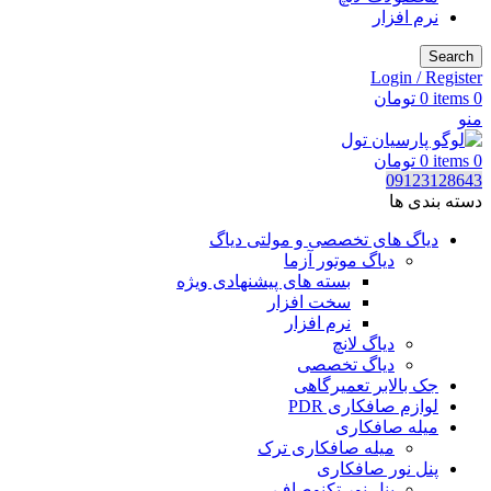
نرم افزار
Search
Login / Register
0
items
0
تومان
منو
0
items
0
تومان
09123128643
دسته بندی ها
دیاگ های تخصصی و مولتی دیاگ
دیاگ موتور آزما
بسته های پیشنهادی ویژه
سخت افزار
نرم افزار
دیاگ لانچ
دیاگ تخصصی
جک بالابر تعمیرگاهی
لوازم صافکاری PDR
میله صافکاری
میله صافکاری ترک
پنل نور صافکاری
پنل نور تکنوصاف