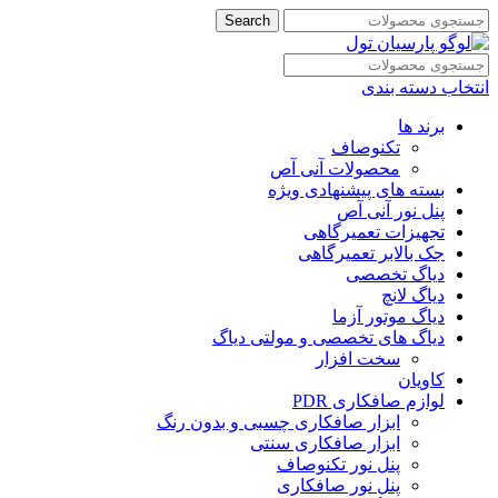
Search
انتخاب دسته بندی
برند ها
تکنوصاف
محصولات آنی آص
بسته های پیشنهادی ویژه
پنل نور آنی آص
تجهیزات تعمیرگاهی
جک بالابر تعمیرگاهی
دیاگ تخصصی
دیاگ لانچ
دیاگ موتور آزما
دیاگ های تخصصی و مولتی دیاگ
سخت افزار
کاویان
لوازم صافکاری PDR
ابزار صافکاری چسبی و بدون رنگ
ابزار صافکاری سنتی
پنل نور تکنوصاف
پنل نور صافکاری