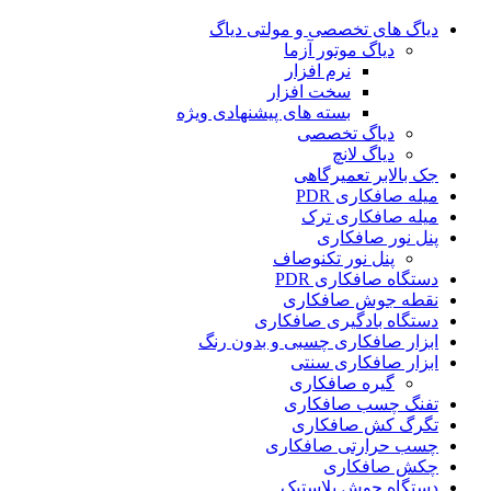
دیاگ های تخصصی و مولتی دیاگ
دیاگ موتور آزما
نرم افزار
سخت افزار
بسته های پیشنهادی ویژه
دیاگ تخصصی
دیاگ لانچ
جک بالابر تعمیرگاهی
میله صافکاری PDR
میله صافکاری ترک
پنل نور صافکاری
پنل نور تکنوصاف
دستگاه صافکاری PDR
نقطه جوش صافکاری
دستگاه بادگیری صافکاری
ابزار صافکاری چسبی و بدون رنگ
ابزار صافکاری سنتی
گیره صافکاری
تفنگ چسب صافکاری
تگرگ کش صافکاری
چسب حرارتی صافکاری
چکش صافکاری
دستگاه جوش پلاستیک