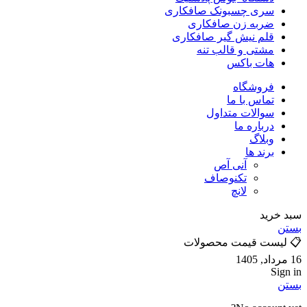
سری چسبونک صافکاری
ضربه زن صافکاری
قلم نیش گیر صافکاری
مشتی و قالب تنه
هات باکس
فروشگاه
تماس با ما
سوالات متداول
درباره ما
وبلاگ
برند ها
آنی آص
تکنوصاف
لانچ
سبد خرید
بستن
📋 لیست قیمت محصولات
16 مرداد, 1405
Sign in
بستن