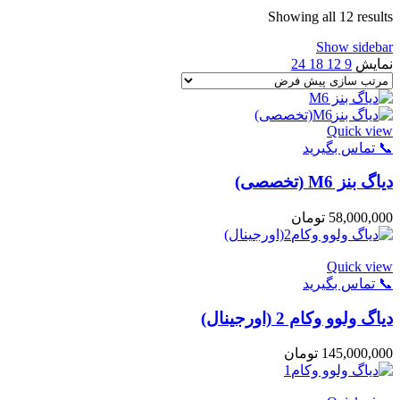
Showing all 12 results
Show sidebar
نمایش
9
12
18
24
Quick view
📞 تماس بگیرید
دیاگ بنز M6 (تخصصی)
58,000,000
تومان
Quick view
📞 تماس بگیرید
دیاگ ولوو وکام 2 (اورجینال)
145,000,000
تومان