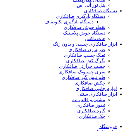
پنل نور آنی آص
دستگاه صافکاری
دستگاه بادگیری صافکاری
دستگاه بادگیری تکنوصاف
نقطه جوش صافکاری
دستگاه جوش پلاستیک
هات باکس
ابزار صافکاری چسبی و بدون رنگ
ضربه زن صافکاری
تفنگ چسب صافکاری
تگرگ کش صافکاری
چسب حرارتی صافکاری
سری چسبونک صافکاری
قلم نیش گیر صافکاری
چکش صافکاری
لوازم جانبی صافکاری
ابزار صافکاری سنتی
مشتی و قالب تنه
تیفور صافکاری
گیره صافکاری
جک صافکاری
فروشگاه