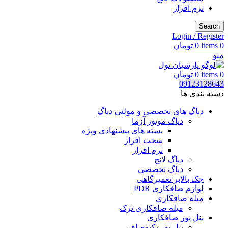
نرم افزار
Search
Login / Register
0
items
0
تومان
منو
0
items
0
تومان
09123128643
دسته بندی ها
دیاگ های تخصصی و مولتی دیاگ
دیاگ موتور آزما
بسته های پیشنهادی ویژه
سخت افزار
نرم افزار
دیاگ لانچ
دیاگ تخصصی
جک بالابر تعمیرگاهی
لوازم صافکاری PDR
میله صافکاری
میله صافکاری ترک
پنل نور صافکاری
پنل نور تکنوصاف