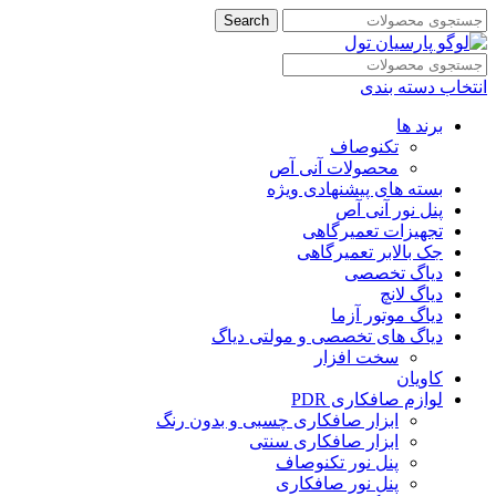
Search
انتخاب دسته بندی
برند ها
تکنوصاف
محصولات آنی آص
بسته های پیشنهادی ویژه
پنل نور آنی آص
تجهیزات تعمیرگاهی
جک بالابر تعمیرگاهی
دیاگ تخصصی
دیاگ لانچ
دیاگ موتور آزما
دیاگ های تخصصی و مولتی دیاگ
سخت افزار
کاویان
لوازم صافکاری PDR
ابزار صافکاری چسبی و بدون رنگ
ابزار صافکاری سنتی
پنل نور تکنوصاف
پنل نور صافکاری