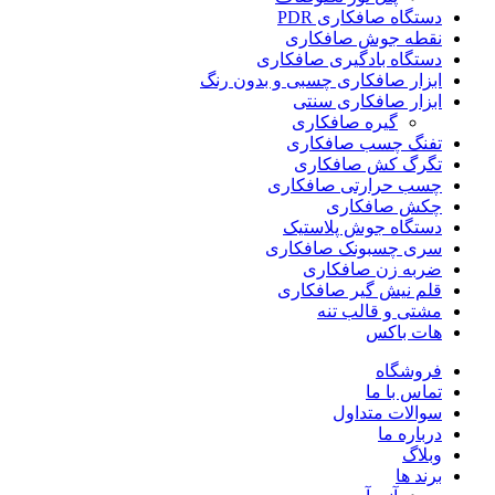
دستگاه صافکاری PDR
نقطه جوش صافکاری
دستگاه بادگیری صافکاری
ابزار صافکاری چسبی و بدون رنگ
ابزار صافکاری سنتی
گیره صافکاری
تفنگ چسب صافکاری
تگرگ کش صافکاری
چسب حرارتی صافکاری
چکش صافکاری
دستگاه جوش پلاستیک
سری چسبونک صافکاری
ضربه زن صافکاری
قلم نیش گیر صافکاری
مشتی و قالب تنه
هات باکس
فروشگاه
تماس با ما
سوالات متداول
درباره ما
وبلاگ
برند ها