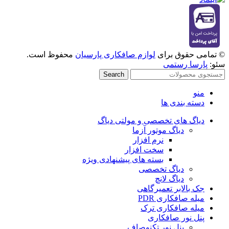
© تمامی حقوق برای
لوازم صافکاری پارسیان
محفوظ است.
سئو:
پارسا رستمی
Search
منو
دسته بندی ها
دیاگ های تخصصی و مولتی دیاگ
دیاگ موتور آزما
نرم افزار
سخت افزار
بسته های پیشنهادی ویژه
دیاگ تخصصی
دیاگ لانچ
جک بالابر تعمیرگاهی
میله صافکاری PDR
میله صافکاری ترک
پنل نور صافکاری
پنل نور تکنوصاف