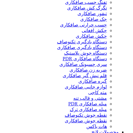
تفنگ چسب صافکاری
تگرگ کش صافکاری
تیفور صافکاری
جک صافکاری
چسب حرارتی صافکاری
چکش افغانی
چکش صافکاری
دستگاه بادگیری تکنوصاف
دستگاه بادگیری صافکاری
دستگاه جوش پلاستیک
دستگاه صافکاری PDR
سری چسبونک صافکاری
ضربه زن صافکاری
قلم نیش گیر صافکاری
گیره صافکاری
لوازم جانبی صافکاری
مته کاجی
مشتی و قالب تنه
میله صافکاری PDR
میله صافکاری ترک
نقطه جوش تکنوصاف
نقطه جوش صافکاری
هات باکس
محصولات لانچ