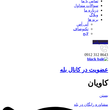
تماس با ما
سوالات متداول
درباره ما
وبلاگ
برند ها
آنی آص
تکنوصاف
لانچ
مسیریابی
8643 312 0912
عضویت در کانال بله
کاویان
بستن
مشاوره رایگان در بله