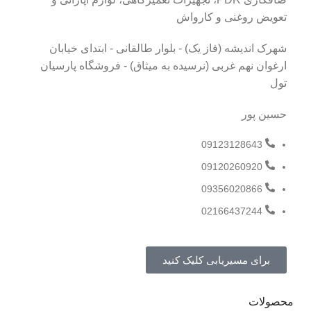
تعویض روغنی و کارواش
شهرک اندیشه (فاز یک) - بلوار طالقانی - ابتدای خیابان
ارغوان نهم غربی (نرسیده به میثاق) - فروشگاه پارسیان
تول
حسین پور
09123128643
09120260920
09356020866
02166437244
برای مسیریابی کلیک کنید
محصولات