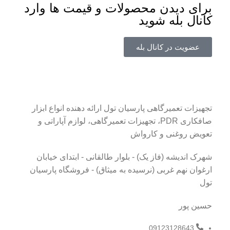
برای دیدن محصولات و قیمت ها وارد
کانال بله شوید
عضویت در کانال بله
تجهیزات تعمیرگاهی پارسیان تول ارائه دهنده انواع ابزار
صافکاری PDR، تجهیزات تعمیرگاهی، لوازم آپاراتی و
تعویض روغنی و کارواش
شهرک اندیشه (فاز یک) - بلوار طالقانی - ابتدای خیابان
ارغوان نهم غربی (نرسیده به میثاق) - فروشگاه پارسیان
تول
حسین پور
09123128643