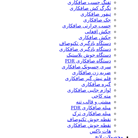
تفنگ چسب صافکاری
تگرگ کش صافکاری
تیفور صافکاری
جک صافکاری
چسب حرارتی صافکاری
چکش افغانی
چکش صافکاری
دستگاه بادگیری تکنوصاف
دستگاه بادگیری صافکاری
دستگاه جوش پلاستیک
دستگاه صافکاری PDR
سری چسبونک صافکاری
ضربه زن صافکاری
قلم نیش گیر صافکاری
گیره صافکاری
لوازم جانبی صافکاری
مته کاجی
مشتی و قالب تنه
میله صافکاری PDR
میله صافکاری ترک
نقطه جوش تکنوصاف
نقطه جوش صافکاری
هات باکس
محصولات لانچ