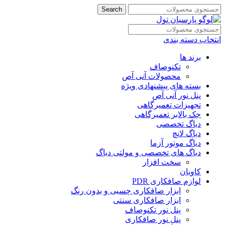
Search
انتخاب دسته بندی
برند ها
تکنوصاف
محصولات آنی آص
بسته های پیشنهادی ویژه
پنل نور آنی آص
تجهیزات تعمیرگاهی
جک بالابر تعمیرگاهی
دیاگ تخصصی
دیاگ لانچ
دیاگ موتور آزما
دیاگ های تخصصی و مولتی دیاگ
سخت افزار
کاویان
لوازم صافکاری PDR
ابزار صافکاری چسبی و بدون رنگ
ابزار صافکاری سنتی
پنل نور تکنوصاف
پنل نور صافکاری