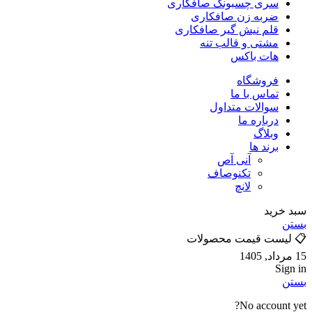
سری چسبونک صافکاری
ضربه زن صافکاری
قلم نیش گیر صافکاری
مشتی و قالب تنه
هات باکس
فروشگاه
تماس با ما
سوالات متداول
درباره ما
وبلاگ
برند ها
آنی آص
تکنوصاف
لانچ
سبد خرید
بستن
📋 لیست قیمت محصولات
15 مرداد, 1405
Sign in
بستن
No account yet?