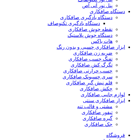
پنل نور آنی آص
دستگاه صافکاری
دستگاه بادگیری صافکاری
دستگاه بادگیری تکنوصاف
نقطه جوش صافکاری
دستگاه جوش پلاستیک
هات باکس
ابزار صافکاری چسبی و بدون رنگ
ضربه زن صافکاری
تفنگ چسب صافکاری
تگرگ کش صافکاری
چسب حرارتی صافکاری
سری چسبونک صافکاری
قلم نیش گیر صافکاری
چکش صافکاری
لوازم جانبی صافکاری
ابزار صافکاری سنتی
مشتی و قالب تنه
تیفور صافکاری
گیره صافکاری
جک صافکاری
فروشگاه