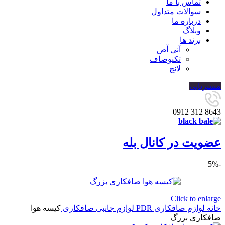
تماس با ما
سوالات متداول
درباره ما
وبلاگ
برند ها
آنی آص
تکنوصاف
لانچ
مسیریابی
8643 312 0912
عضویت در کانال بله
-5%
Click to enlarge
خانه
لوازم صافکاری PDR
لوازم جانبی صافکاری
کیسه هوا
صافکاری بزرگ