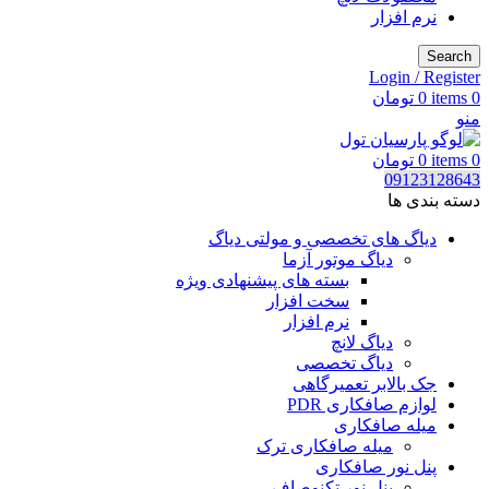
نرم افزار
Search
Login / Register
0
items
0
تومان
منو
0
items
0
تومان
09123128643
دسته بندی ها
دیاگ های تخصصی و مولتی دیاگ
دیاگ موتور آزما
بسته های پیشنهادی ویژه
سخت افزار
نرم افزار
دیاگ لانچ
دیاگ تخصصی
جک بالابر تعمیرگاهی
لوازم صافکاری PDR
میله صافکاری
میله صافکاری ترک
پنل نور صافکاری
پنل نور تکنوصاف