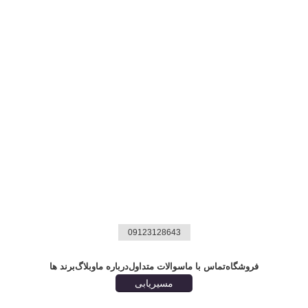
09123128643
فروشگاه
تماس با ما
سوالات متداول
درباره ما
وبلاگ
برند ها
مسیریابی