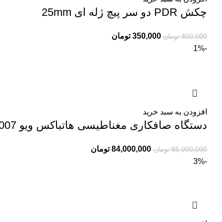
چکش PDR دو سر پیچ ژله ای 25mm
350,000
تومان
400,000
تومان
-1%
افزودن به سبد خرید
دستگاه صافکاری مغناطیسی هاتباکس ویو WOYO PDR 007
84,000,000
تومان
85,000,000
تومان
-3%