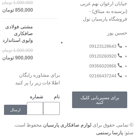
1,000,000
تومان
خیابان ارغوان نهم غربی
850,000
تومان
(نرسیده به میثاق) -
فروشگاه پارسیان تول
مشتی فولادی
حسین پور
صافکاری
وایوی استاندارد
09123128643
1,000,000
تومان
09120260920
900,000
تومان
09356020866
برای مشاوره رایگان
02166437244
اطلاعات زیر را پر کنید
نام
شماره
برای مسیریابی کلیک
کنید
ارسال
© تمامی حقوق برای
لوازم صافکاری پارسیان
محفوظ است.
سئو:
پارسا رستمی