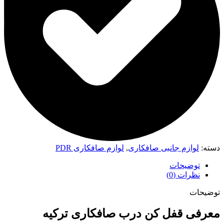
دسته:
لوازم جانبی صافکاری
,
لوازم صافکاری PDR
توضیحات
نظرات (0)
توضیحات
معرفی قفل کن درب صافکاری ترکیه