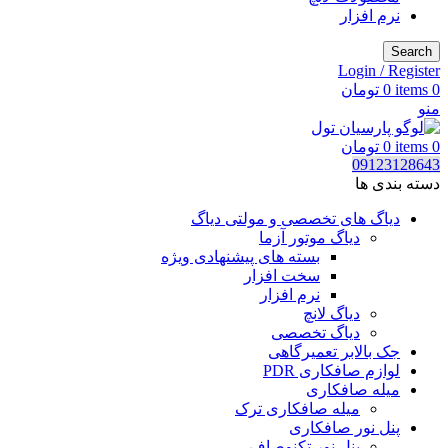
نرم افزار
Search
Login / Register
0
items
0
تومان
منو
0
items
0
تومان
09123128643
دسته بندی ها
دیاگ های تخصصی و مولتی دیاگ
دیاگ موتور آزما
بسته های پیشنهادی ویژه
سخت افزار
نرم افزار
دیاگ لانچ
دیاگ تخصصی
جک بالابر تعمیرگاهی
لوازم صافکاری PDR
میله صافکاری
میله صافکاری ترک
پنل نور صافکاری
پنل نور تکنوصاف