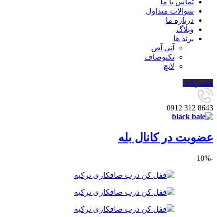
تماس با ما
سوالات متداول
درباره ما
وبلاگ
برند ها
آنی آص
تکنوصاف
لانچ
مسیریابی
8643 312 0912
عضویت در کانال بله
-10%