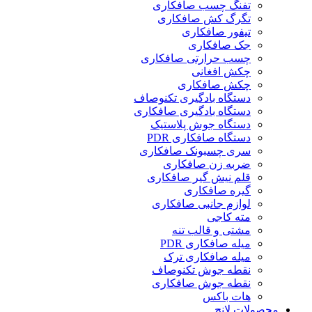
تفنگ چسب صافکاری
تگرگ کش صافکاری
تیفور صافکاری
جک صافکاری
چسب حرارتی صافکاری
چکش افغانی
چکش صافکاری
دستگاه بادگیری تکنوصاف
دستگاه بادگیری صافکاری
دستگاه جوش پلاستیک
دستگاه صافکاری PDR
سری چسبونک صافکاری
ضربه زن صافکاری
قلم نیش گیر صافکاری
گیره صافکاری
لوازم جانبی صافکاری
مته کاجی
مشتی و قالب تنه
میله صافکاری PDR
میله صافکاری ترک
نقطه جوش تکنوصاف
نقطه جوش صافکاری
هات باکس
محصولات لانچ