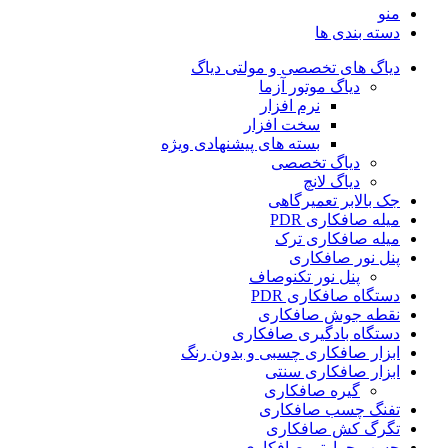
منو
دسته بندی ها
دیاگ های تخصصی و مولتی دیاگ
دیاگ موتور آزما
نرم افزار
سخت افزار
بسته های پیشنهادی ویژه
دیاگ تخصصی
دیاگ لانچ
جک بالابر تعمیرگاهی
میله صافکاری PDR
میله صافکاری ترک
پنل نور صافکاری
پنل نور تکنوصاف
دستگاه صافکاری PDR
نقطه جوش صافکاری
دستگاه بادگیری صافکاری
ابزار صافکاری چسبی و بدون رنگ
ابزار صافکاری سنتی
گیره صافکاری
تفنگ چسب صافکاری
تگرگ کش صافکاری
چسب حرارتی صافکاری