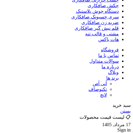
چکش صافکاری
دستگاه جوش پلاستیک
سری چسبونک صافکاری
ضربه زن صافکاری
قلم نیش گیر صافکاری
مشتی و قالب تنه
هات باکس
فروشگاه
تماس با ما
سوالات متداول
درباره ما
وبلاگ
برند ها
آنی آص
تکنوصاف
لانچ
سبد خرید
بستن
📋 لیست قیمت محصولات
17 مرداد, 1405
Sign in