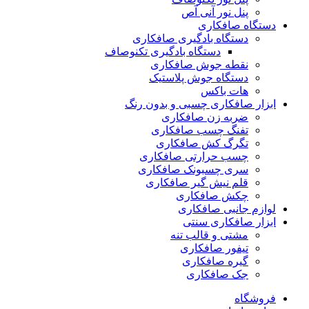
پنل نور آنی آص
دستگاه صافکاری
دستگاه بادگیری صافکاری
دستگاه بادگیری تکنوصاف
نقطه جوش صافکاری
دستگاه جوش پلاستیک
هات باکس
ابزار صافکاری چسبی و بدون رنگ
ضربه زن صافکاری
تفنگ چسب صافکاری
تگرگ کش صافکاری
چسب حرارتی صافکاری
سری چسبونک صافکاری
قلم نیش گیر صافکاری
چکش صافکاری
لوازم جانبی صافکاری
ابزار صافکاری سنتی
مشتی و قالب تنه
تیفور صافکاری
گیره صافکاری
جک صافکاری
فروشگاه