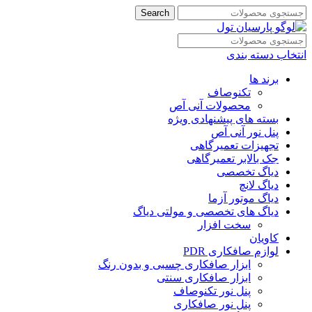
Search
انتخاب دسته بندی
برند ها
تکنوصاف
محصولات آنی آص
بسته های پیشنهادی ویژه
پنل نور آنی آص
تجهیزات تعمیرگاهی
جک بالابر تعمیرگاهی
دیاگ تخصصی
دیاگ لانچ
دیاگ موتور آزما
دیاگ های تخصصی و مولتی دیاگ
سخت افزار
کاویان
لوازم صافکاری PDR
ابزار صافکاری چسبی و بدون رنگ
ابزار صافکاری سنتی
پنل نور تکنوصاف
پنل نور صافکاری