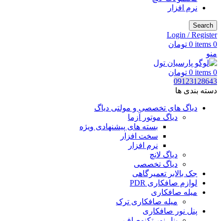
نرم افزار
Search
Login / Register
0
items
0
تومان
منو
0
items
0
تومان
09123128643
دسته بندی ها
دیاگ های تخصصی و مولتی دیاگ
دیاگ موتور آزما
بسته های پیشنهادی ویژه
سخت افزار
نرم افزار
دیاگ لانچ
دیاگ تخصصی
جک بالابر تعمیرگاهی
لوازم صافکاری PDR
میله صافکاری
میله صافکاری ترک
پنل نور صافکاری
پنل نور تکنوصاف