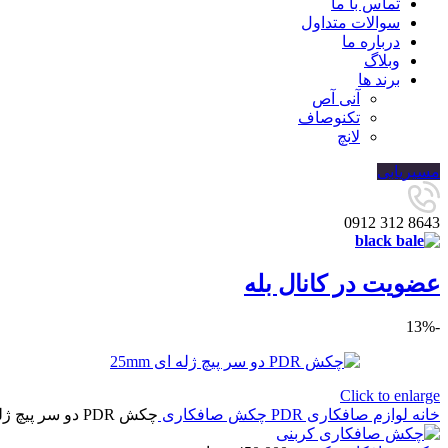
تماس با ما
سوالات متداول
درباره ما
وبلاگ
برند ها
آنی آص
تکنوصاف
لانچ
مسیریابی
8643 312 0912
عضویت در کانال بله
-13%
Click to enlarge
خانه
لوازم صافکاری PDR
چکش صافکاری
چکش PDR دو سر پیچ ژله ای 25mm