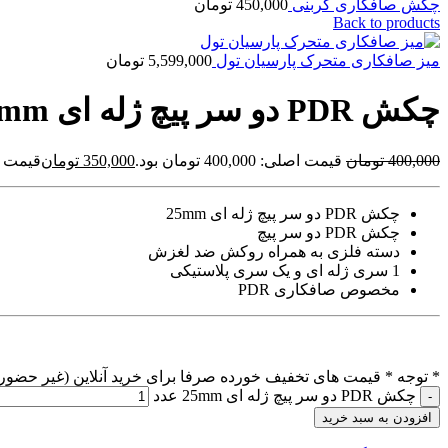
چکش صافکاری کربنی
450,000
تومان
Back to products
میز صافکاری متحرک پارسیان تول
5,599,000
تومان
چکش PDR دو سر پیچ ژله ای 25mm
400,000
تومان
قیمت اصلی: 400,000 تومان بود.
350,000
تومان
قیمت فعلی: 00
چکش PDR دو سر پیچ ژله ای 25mm
چکش PDR دو سر پیچ
دسته فلزی به همراه روکش ضد لغزش
1 سری ژله ای و یک سری پلاستیکی
مخصوص صافکاری PDR
* توجه *
قیمت های تخفیف خورده صرفا برای خرید آنلاین (غیر حضور
چکش PDR دو سر پیچ ژله ای 25mm عدد
افزودن به سبد خرید