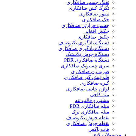
تفنگ چسب صافکاری
تگرگ کش صافکاری
تیفور صافکاری
جک صافکاری
چسب حرارتی صافکاری
چکش افغانی
چکش صافکاری
دستگاه بادگیری تکنوصاف
دستگاه بادگیری صافکاری
دستگاه جوش پلاستیک
دستگاه صافکاری PDR
سری چسبونک صافکاری
ضربه زن صافکاری
قلم نیش گیر صافکاری
گیره صافکاری
لوازم جانبی صافکاری
مته کاجی
مشتی و قالب تنه
میله صافکاری PDR
میله صافکاری ترک
نقطه جوش تکنوصاف
نقطه جوش صافکاری
هات باکس
محصولات لانچ