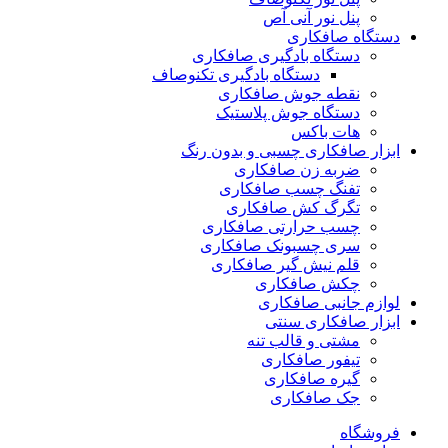
پنل نور آنی آص
دستگاه صافکاری
دستگاه بادگیری صافکاری
دستگاه بادگیری تکنوصاف
نقطه جوش صافکاری
دستگاه جوش پلاستیک
هات باکس
ابزار صافکاری چسبی و بدون رنگ
ضربه زن صافکاری
تفنگ چسب صافکاری
تگرگ کش صافکاری
چسب حرارتی صافکاری
سری چسبونک صافکاری
قلم نیش گیر صافکاری
چکش صافکاری
لوازم جانبی صافکاری
ابزار صافکاری سنتی
مشتی و قالب تنه
تیفور صافکاری
گیره صافکاری
جک صافکاری
فروشگاه