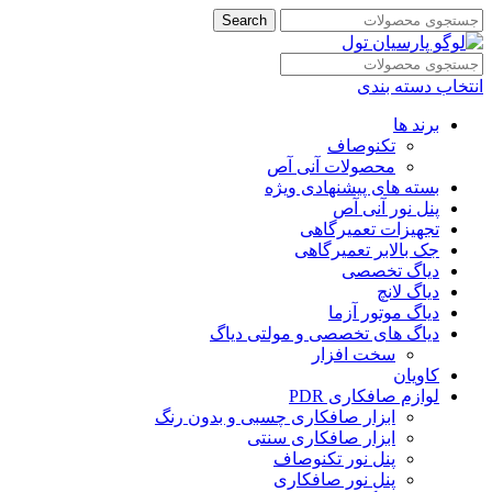
Search
انتخاب دسته بندی
برند ها
تکنوصاف
محصولات آنی آص
بسته های پیشنهادی ویژه
پنل نور آنی آص
تجهیزات تعمیرگاهی
جک بالابر تعمیرگاهی
دیاگ تخصصی
دیاگ لانچ
دیاگ موتور آزما
دیاگ های تخصصی و مولتی دیاگ
سخت افزار
کاویان
لوازم صافکاری PDR
ابزار صافکاری چسبی و بدون رنگ
ابزار صافکاری سنتی
پنل نور تکنوصاف
پنل نور صافکاری