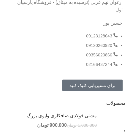
ارغوان نهم غربی (نرسیده به میثاق) - فروشگاه پارسیان
تول
حسین پور
09123128643
09120260920
09356020866
02166437244
برای مسیریابی کلیک کنید
محصولات
مشتی فولادی صافکاری وایوی بزرگ
900,000
تومان
1,000,000
تومان