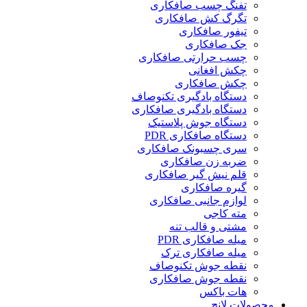
تفنگ چسب صافکاری
تگرگ کش صافکاری
تیفور صافکاری
جک صافکاری
چسب حرارتی صافکاری
چکش افغانی
چکش صافکاری
دستگاه بادگیری تکنوصاف
دستگاه بادگیری صافکاری
دستگاه جوش پلاستیک
دستگاه صافکاری PDR
سری چسبونک صافکاری
ضربه زن صافکاری
قلم نیش گیر صافکاری
گیره صافکاری
لوازم جانبی صافکاری
مته کاجی
مشتی و قالب تنه
میله صافکاری PDR
میله صافکاری ترک
نقطه جوش تکنوصاف
نقطه جوش صافکاری
هات باکس
محصولات لانچ