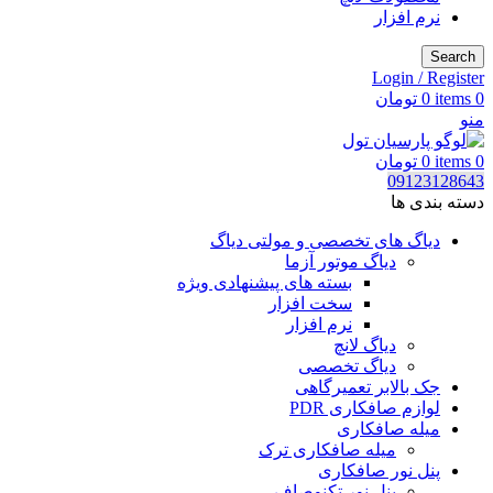
نرم افزار
Search
Login / Register
0
items
0
تومان
منو
0
items
0
تومان
09123128643
دسته بندی ها
دیاگ های تخصصی و مولتی دیاگ
دیاگ موتور آزما
بسته های پیشنهادی ویژه
سخت افزار
نرم افزار
دیاگ لانچ
دیاگ تخصصی
جک بالابر تعمیرگاهی
لوازم صافکاری PDR
میله صافکاری
میله صافکاری ترک
پنل نور صافکاری
پنل نور تکنوصاف