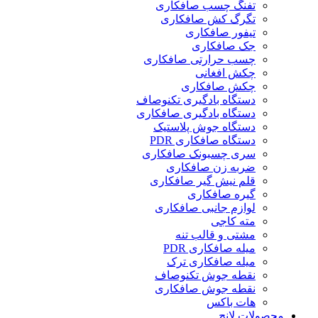
تفنگ چسب صافکاری
تگرگ کش صافکاری
تیفور صافکاری
جک صافکاری
چسب حرارتی صافکاری
چکش افغانی
چکش صافکاری
دستگاه بادگیری تکنوصاف
دستگاه بادگیری صافکاری
دستگاه جوش پلاستیک
دستگاه صافکاری PDR
سری چسبونک صافکاری
ضربه زن صافکاری
قلم نیش گیر صافکاری
گیره صافکاری
لوازم جانبی صافکاری
مته کاجی
مشتی و قالب تنه
میله صافکاری PDR
میله صافکاری ترک
نقطه جوش تکنوصاف
نقطه جوش صافکاری
هات باکس
محصولات لانچ