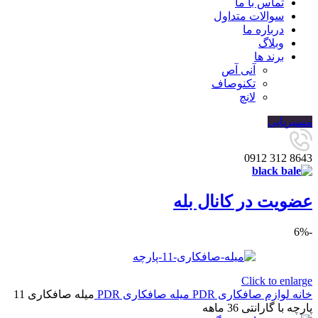
تماس با ما
سوالات متداول
درباره ما
وبلاگ
برند ها
آنی آص
تکنوصاف
لانچ
مسیریابی
8643 312 0912
عضویت در کانال بله
-6%
Click to enlarge
خانه
لوازم صافکاری PDR
میله صافکاری PDR
میله صافکاری 11
پارچه با گارانتی 36 ماهه