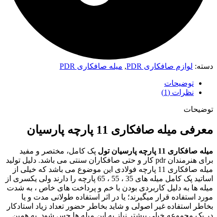
دسته:
لوازم صافکاری PDR
,
میله صافکاری PDR
توضیحات
نظرات (1)
توضیحات
معرفی میله صافکاری 11 پارچه پارسیان
میله صافکاری 11 پارچه پارسیان تول
پک کامل، مختصر و مفید
برای هنرمندان pdr کار و حتی صافکاران سنتی می باشد. دلیل تولید
میله صافکاری 11 پارچه فولادی این موضوع می باشد که خیلی از
اساتید پک کامل میله های 35 ، 55 ، 65 پارچه را دارند ولی یکسری از
میله ها به دلیل کاربردی بودن با خم و پرداخت های خاص ، به شدت
مورد استفاده قرار میگیرند؛ یا در اثر استفاده طولانی مدت و یا
بخاطر استفاده غیر اصولی و شاید بخاطر حضور تعداد زیاد استادکار
در یک مجموعه خیلی بیشتر نیاز به این میله ها حس شود. به همین