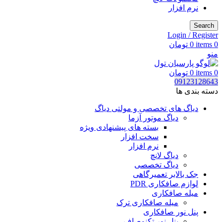
نرم افزار
Search
Login / Register
0
items
0
تومان
منو
0
items
0
تومان
09123128643
دسته بندی ها
دیاگ های تخصصی و مولتی دیاگ
دیاگ موتور آزما
بسته های پیشنهادی ویژه
سخت افزار
نرم افزار
دیاگ لانچ
دیاگ تخصصی
جک بالابر تعمیرگاهی
لوازم صافکاری PDR
میله صافکاری
میله صافکاری ترک
پنل نور صافکاری
پنل نور تکنوصاف