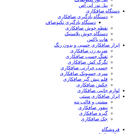
پنل نور آنی آص
دستگاه صافکاری
دستگاه بادگیری صافکاری
دستگاه بادگیری تکنوصاف
نقطه جوش صافکاری
دستگاه جوش پلاستیک
هات باکس
ابزار صافکاری چسبی و بدون رنگ
ضربه زن صافکاری
تفنگ چسب صافکاری
تگرگ کش صافکاری
چسب حرارتی صافکاری
سری چسبونک صافکاری
قلم نیش گیر صافکاری
چکش صافکاری
لوازم جانبی صافکاری
ابزار صافکاری سنتی
مشتی و قالب تنه
تیفور صافکاری
گیره صافکاری
جک صافکاری
فروشگاه