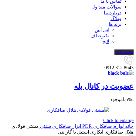
تماس با ما
سوالات متداول
درباره ما
وبلاگ
برند ها
آنی آص
تکنوصاف
لانچ
مسیریابی
8643 312 0912
عضویت در کانال بله
-5%
ناموجود
Click to enlarge
خانه
لوازم صافکاری PDR
ابزار صافکاری سنتی
مشتی فولادی
هلال صافکاری آبکاری استیل با گارانتی