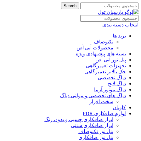
Search
انتخاب دسته بندی
برند ها
تکنوصاف
محصولات آنی آص
بسته های پیشنهادی ویژه
پنل نور آنی آص
تجهیزات تعمیرگاهی
جک بالابر تعمیرگاهی
دیاگ تخصصی
دیاگ لانچ
دیاگ موتور آزما
دیاگ های تخصصی و مولتی دیاگ
سخت افزار
کاویان
لوازم صافکاری PDR
ابزار صافکاری چسبی و بدون رنگ
ابزار صافکاری سنتی
پنل نور تکنوصاف
پنل نور صافکاری