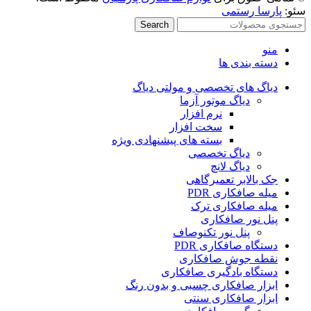
سئو:
پارسا رستمی
Search
منو
دسته بندی ها
دیاگ های تخصصی و مولتی دیاگ
دیاگ موتور آزما
نرم افزار
سخت افزار
بسته های پیشنهادی ویژه
دیاگ تخصصی
دیاگ لانچ
جک بالابر تعمیرگاهی
میله صافکاری PDR
میله صافکاری ترک
پنل نور صافکاری
پنل نور تکنوصاف
دستگاه صافکاری PDR
نقطه جوش صافکاری
دستگاه بادگیری صافکاری
ابزار صافکاری چسبی و بدون رنگ
ابزار صافکاری سنتی