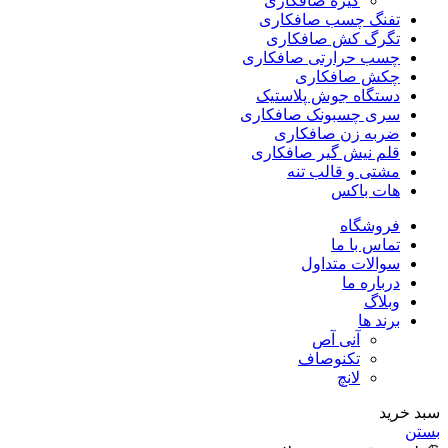
گیره صافکاری
تفنگ چسب صافکاری
تگرگ کش صافکاری
چسب حرارتی صافکاری
چکش صافکاری
دستگاه جوش پلاستیک
سری چسبونک صافکاری
ضربه زن صافکاری
قلم نیش گیر صافکاری
مشتی و قالب تنه
هات باکس
فروشگاه
تماس با ما
سوالات متداول
درباره ما
وبلاگ
برند ها
آنی آص
تکنوصاف
لانچ
سبد خرید
بستن