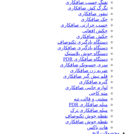
تفنگ چسب صافکاری
تگرگ کش صافکاری
تیفور صافکاری
جک صافکاری
چسب حرارتی صافکاری
چکش افغانی
چکش صافکاری
دستگاه بادگیری تکنوصاف
دستگاه بادگیری صافکاری
دستگاه جوش پلاستیک
دستگاه صافکاری PDR
سری چسبونک صافکاری
ضربه زن صافکاری
قلم نیش گیر صافکاری
گیره صافکاری
لوازم جانبی صافکاری
مته کاجی
مشتی و قالب تنه
میله صافکاری PDR
میله صافکاری ترک
نقطه جوش تکنوصاف
نقطه جوش صافکاری
هات باکس
محصولات لانچ