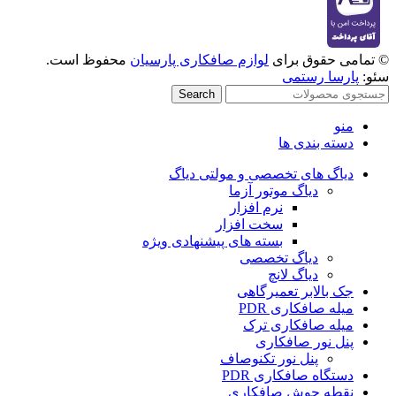
© تمامی حقوق برای
لوازم صافکاری پارسیان
محفوظ است.
سئو:
پارسا رستمی
Search
منو
دسته بندی ها
دیاگ های تخصصی و مولتی دیاگ
دیاگ موتور آزما
نرم افزار
سخت افزار
بسته های پیشنهادی ویژه
دیاگ تخصصی
دیاگ لانچ
جک بالابر تعمیرگاهی
میله صافکاری PDR
میله صافکاری ترک
پنل نور صافکاری
پنل نور تکنوصاف
دستگاه صافکاری PDR
نقطه جوش صافکاری