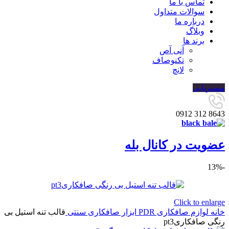
تماس با ما
سوالات متداول
درباره ما
وبلاگ
برند ها
آنی آص
تکنوصاف
لانچ
مسیریابی
8643 312 0912
عضویت در کانال بله
-13%
Click to enlarge
خانه
لوازم صافکاری PDR
ابزار صافکاری سنتی
قالب تنه استیل بی
رنگی صافکاریpt3