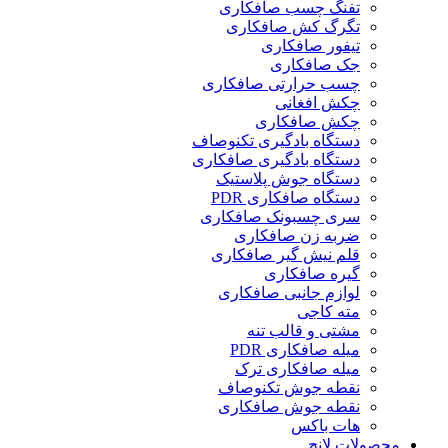
تفنگ چسب صافکاری
تگرگ کش صافکاری
تیفور صافکاری
جک صافکاری
چسب حرارتی صافکاری
چکش افغانی
چکش صافکاری
دستگاه بادگیری تکنوصاف
دستگاه بادگیری صافکاری
دستگاه جوش پلاستیک
دستگاه صافکاری PDR
سری چسبونک صافکاری
ضربه زن صافکاری
قلم نیش گیر صافکاری
گیره صافکاری
لوازم جانبی صافکاری
مته کاجی
مشتی و قالب تنه
میله صافکاری PDR
میله صافکاری ترک
نقطه جوش تکنوصاف
نقطه جوش صافکاری
هات باکس
محصولات لانچ