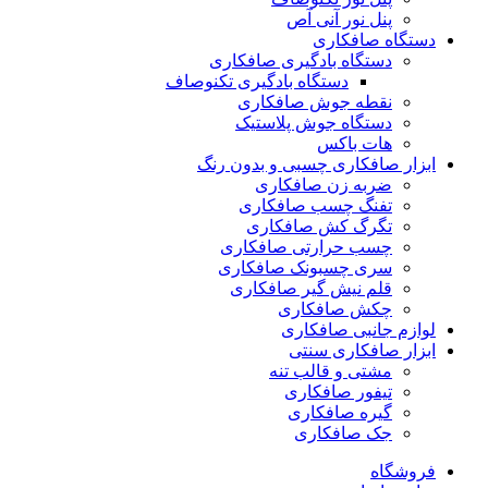
پنل نور آنی آص
دستگاه صافکاری
دستگاه بادگیری صافکاری
دستگاه بادگیری تکنوصاف
نقطه جوش صافکاری
دستگاه جوش پلاستیک
هات باکس
ابزار صافکاری چسبی و بدون رنگ
ضربه زن صافکاری
تفنگ چسب صافکاری
تگرگ کش صافکاری
چسب حرارتی صافکاری
سری چسبونک صافکاری
قلم نیش گیر صافکاری
چکش صافکاری
لوازم جانبی صافکاری
ابزار صافکاری سنتی
مشتی و قالب تنه
تیفور صافکاری
گیره صافکاری
جک صافکاری
فروشگاه