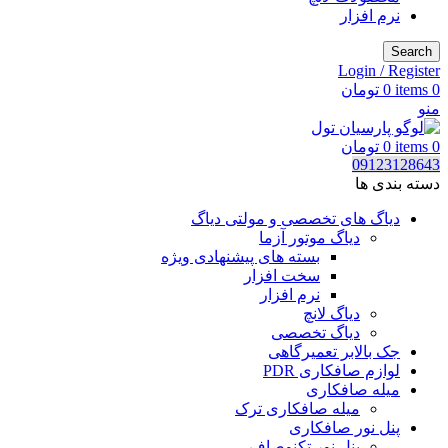
نرم افزار
Search
Login / Register
0
items
0
تومان
منو
0
items
0
تومان
09123128643
دسته بندی ها
دیاگ های تخصصی و مولتی دیاگ
دیاگ موتور آزما
بسته های پیشنهادی ویژه
سخت افزار
نرم افزار
دیاگ لانچ
دیاگ تخصصی
جک بالابر تعمیرگاهی
لوازم صافکاری PDR
میله صافکاری
میله صافکاری ترک
پنل نور صافکاری
پنل نور تکنوصاف