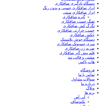
دستگاه بادگیری صافکاری
ابزار صافکاری چسبی و بدون رنگ
ابزار صافکاری سنتی
گیره صافکاری
تفنگ چسب صافکاری
تگرگ کش صافکاری
چسب حرارتی صافکاری
چکش صافکاری
دستگاه جوش پلاستیک
سری چسبونک صافکاری
ضربه زن صافکاری
قلم نیش گیر صافکاری
مشتی و قالب تنه
هات باکس
فروشگاه
تماس با ما
سوالات متداول
درباره ما
وبلاگ
برند ها
آنی آص
تکنوصاف