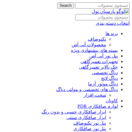
Search
انتخاب دسته بندی
برند ها
تکنوصاف
محصولات آنی آص
بسته های پیشنهادی ویژه
پنل نور آنی آص
تجهیزات تعمیرگاهی
جک بالابر تعمیرگاهی
دیاگ تخصصی
دیاگ لانچ
دیاگ موتور آزما
دیاگ های تخصصی و مولتی دیاگ
سخت افزار
کاویان
لوازم صافکاری PDR
ابزار صافکاری چسبی و بدون رنگ
ابزار صافکاری سنتی
پنل نور تکنوصاف
پنل نور صافکاری