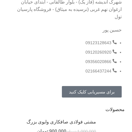
شهرک اندیشه (فاز یک) - بلوار طالقانی - ابتدای خیابان
ارغوان نهم غربی (نرسیده به میثاق) - فروشگاه پارسیان
تول
حسین پور
09123128643
09120260920
09356020866
02166437244
برای مسیریابی کلیک کنید
محصولات
مشتی فولادی صافکاری وایوی بزرگ
900,000
تومان
1,000,000
تومان