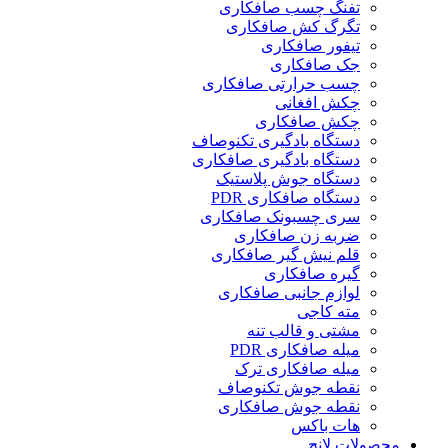
تفنگ چسب صافکاری
تگرگ کش صافکاری
تیفور صافکاری
جک صافکاری
چسب حرارتی صافکاری
چکش افغانی
چکش صافکاری
دستگاه بادگیری تکنوصاف
دستگاه بادگیری صافکاری
دستگاه جوش پلاستیک
دستگاه صافکاری PDR
سری چسبونک صافکاری
ضربه زن صافکاری
قلم نیش گیر صافکاری
گیره صافکاری
لوازم جانبی صافکاری
مته کاجی
مشتی و قالب تنه
میله صافکاری PDR
میله صافکاری ترک
نقطه جوش تکنوصاف
نقطه جوش صافکاری
هات باکس
محصولات لانچ