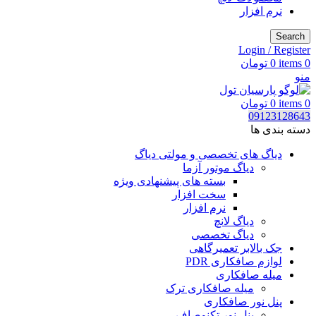
نرم افزار
Search
Login / Register
0
items
0
تومان
منو
0
items
0
تومان
09123128643
دسته بندی ها
دیاگ های تخصصی و مولتی دیاگ
دیاگ موتور آزما
بسته های پیشنهادی ویژه
سخت افزار
نرم افزار
دیاگ لانچ
دیاگ تخصصی
جک بالابر تعمیرگاهی
لوازم صافکاری PDR
میله صافکاری
میله صافکاری ترک
پنل نور صافکاری
پنل نور تکنوصاف