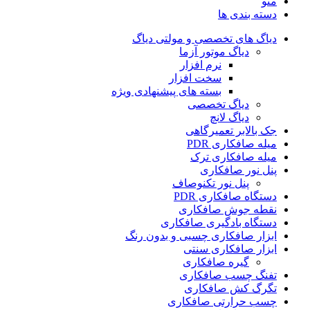
منو
دسته بندی ها
دیاگ های تخصصی و مولتی دیاگ
دیاگ موتور آزما
نرم افزار
سخت افزار
بسته های پیشنهادی ویژه
دیاگ تخصصی
دیاگ لانچ
جک بالابر تعمیرگاهی
میله صافکاری PDR
میله صافکاری ترک
پنل نور صافکاری
پنل نور تکنوصاف
دستگاه صافکاری PDR
نقطه جوش صافکاری
دستگاه بادگیری صافکاری
ابزار صافکاری چسبی و بدون رنگ
ابزار صافکاری سنتی
گیره صافکاری
تفنگ چسب صافکاری
تگرگ کش صافکاری
چسب حرارتی صافکاری