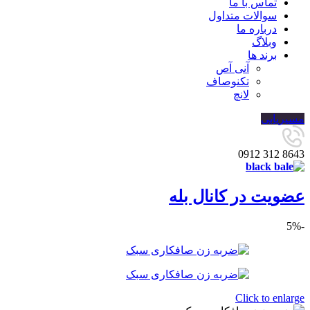
تماس با ما
سوالات متداول
درباره ما
وبلاگ
برند ها
آنی آص
تکنوصاف
لانچ
مسیریابی
8643 312 0912
عضویت در کانال بله
-5%
Click to enlarge