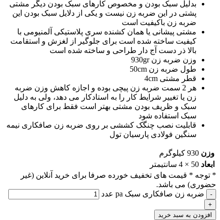
بدلیل سبک بودن و مخصوص کارهای سبک بودن دیگر مشتی
پشتی در این ضربه زن نیست و یکی از دلایل سبک بودن این
ضربه زن باکیفیت است
مشتی پیشانی یا همان کشنده سری پلاستیکی آلمنیومی با
کیفیت ساخته شده است برای جلوگیر از لغزش و استقامت
بالا ذر دست آج دار طراحی و ساخته شده است
وزن ضربه زن 930gr
طول ضربه زن 50cm
قطر مشتی 4cm
هر 2 سمت ضربه زن پیچی بوده و اجازه کاهش وزن ضربه
زن یا تغییر شرایط کار را به استادکار می دهد، ولی به دلیل
سبک و ظریف بودن مشتی بهتر است فقط برای کارهای
سبک استفاده شود
قابلیت نصب چنگک کششی بر روی ضربه زن صافکاری نیمه
سنگین فولادی پارسیان تول
وزن
930 کیلوگرم
ابعاد
50 × 4 سانتیمتر
* توجه *
قیمت های تخفیف خورده صرفا برای خرید آنلاین (غیر
حضوری) می باشد.
ضربه زن صافکاری سبک pa عدد
افزودن به سبد خرید