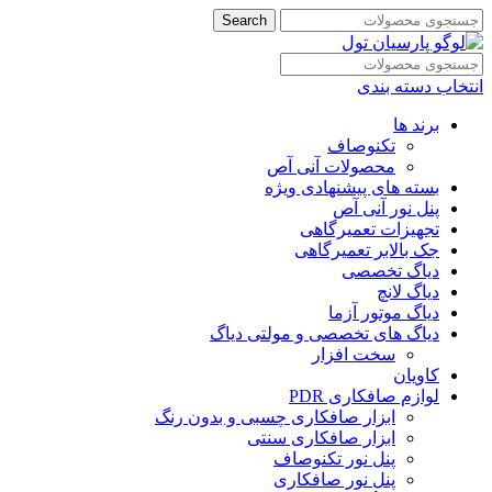
Search
انتخاب دسته بندی
برند ها
تکنوصاف
محصولات آنی آص
بسته های پیشنهادی ویژه
پنل نور آنی آص
تجهیزات تعمیرگاهی
جک بالابر تعمیرگاهی
دیاگ تخصصی
دیاگ لانچ
دیاگ موتور آزما
دیاگ های تخصصی و مولتی دیاگ
سخت افزار
کاویان
لوازم صافکاری PDR
ابزار صافکاری چسبی و بدون رنگ
ابزار صافکاری سنتی
پنل نور تکنوصاف
پنل نور صافکاری