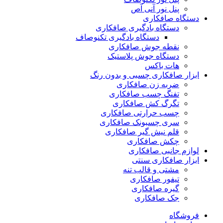
پنل نور آنی آص
دستگاه صافکاری
دستگاه بادگیری صافکاری
دستگاه بادگیری تکنوصاف
نقطه جوش صافکاری
دستگاه جوش پلاستیک
هات باکس
ابزار صافکاری چسبی و بدون رنگ
ضربه زن صافکاری
تفنگ چسب صافکاری
تگرگ کش صافکاری
چسب حرارتی صافکاری
سری چسبونک صافکاری
قلم نیش گیر صافکاری
چکش صافکاری
لوازم جانبی صافکاری
ابزار صافکاری سنتی
مشتی و قالب تنه
تیفور صافکاری
گیره صافکاری
جک صافکاری
فروشگاه