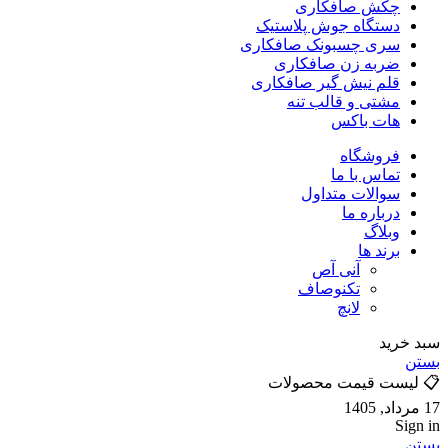
چکش صافکاری
دستگاه جوش پلاستیک
سری چسبونک صافکاری
ضربه زن صافکاری
قلم نیش گیر صافکاری
مشتی و قالب تنه
هات باکس
فروشگاه
تماس با ما
سوالات متداول
درباره ما
وبلاگ
برند ها
آنی آص
تکنوصاف
لانچ
سبد خرید
بستن
📋 لیست قیمت محصولات
17 مرداد, 1405
Sign in
بستن