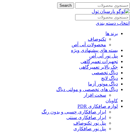
Search
انتخاب دسته بندی
برند ها
تکنوصاف
محصولات آنی آص
بسته های پیشنهادی ویژه
پنل نور آنی آص
تجهیزات تعمیرگاهی
جک بالابر تعمیرگاهی
دیاگ تخصصی
دیاگ لانچ
دیاگ موتور آزما
دیاگ های تخصصی و مولتی دیاگ
سخت افزار
کاویان
لوازم صافکاری PDR
ابزار صافکاری چسبی و بدون رنگ
ابزار صافکاری سنتی
پنل نور تکنوصاف
پنل نور صافکاری