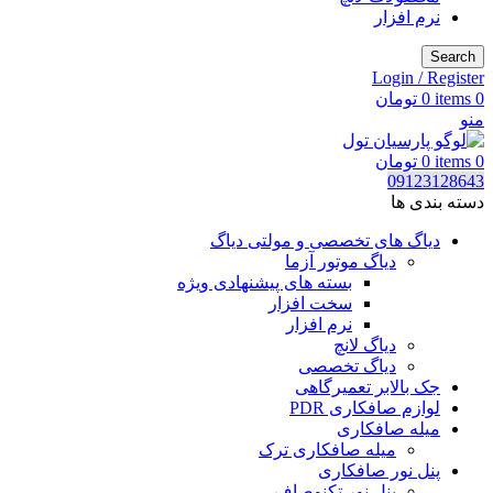
نرم افزار
Search
Login / Register
0
items
0
تومان
منو
0
items
0
تومان
09123128643
دسته بندی ها
دیاگ های تخصصی و مولتی دیاگ
دیاگ موتور آزما
بسته های پیشنهادی ویژه
سخت افزار
نرم افزار
دیاگ لانچ
دیاگ تخصصی
جک بالابر تعمیرگاهی
لوازم صافکاری PDR
میله صافکاری
میله صافکاری ترک
پنل نور صافکاری
پنل نور تکنوصاف