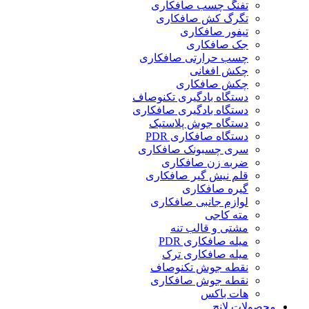
تفنگ چسب صافکاری
تگرگ کش صافکاری
تیفور صافکاری
جک صافکاری
چسب حرارتی صافکاری
چکش افغانی
چکش صافکاری
دستگاه بادگیری تکنوصاف
دستگاه بادگیری صافکاری
دستگاه جوش پلاستیک
دستگاه صافکاری PDR
سری چسبونک صافکاری
ضربه زن صافکاری
قلم نیش گیر صافکاری
گیره صافکاری
لوازم جانبی صافکاری
مته کاجی
مشتی و قالب تنه
میله صافکاری PDR
میله صافکاری ترک
نقطه جوش تکنوصاف
نقطه جوش صافکاری
هات باکس
محصولات لانچ