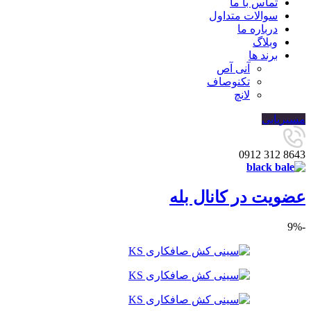
تماس با ما
سوالات متداول
درباره ما
وبلاگ
برند ها
آنی آص
تکنوصاف
لانچ
مسیریابی
8643 312 0912
عضویت در کانال بله
-9%