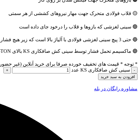
🟡 قلاب فولادی متحرک جهت مهار نیروهای کششی از هر سمتی
🟢 سینی لغزشی که بازوها و قلاب را درخود جای داده است
🔵 حتی 3 پیچ سینی لغزشی فولادی با آلیاژ بالا است که زیر هیچ فشاری قافیه را نبازد
🟣 ماکسیمم تحمل فشار توسط سینی کش صافکاری KS بالای 6TON می باشد.
* توجه *
قیمت های تخفیف خورده صرفا برای خرید آنلاین (غیر حضور
سینی کش صافکاری KS عدد
افزودن به سبد خرید
مشاوره رایگان در بله