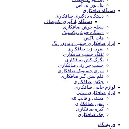
پنل نور آنی آص
دستگاه صافکاری
دستگاه بادگیری صافکاری
دستگاه بادگیری تکنوصاف
نقطه جوش صافکاری
دستگاه جوش پلاستیک
هات باکس
ابزار صافکاری چسبی و بدون رنگ
ضربه زن صافکاری
تفنگ چسب صافکاری
تگرگ کش صافکاری
چسب حرارتی صافکاری
سری چسبونک صافکاری
قلم نیش گیر صافکاری
چکش صافکاری
لوازم جانبی صافکاری
ابزار صافکاری سنتی
مشتی و قالب تنه
تیفور صافکاری
گیره صافکاری
جک صافکاری
فروشگاه