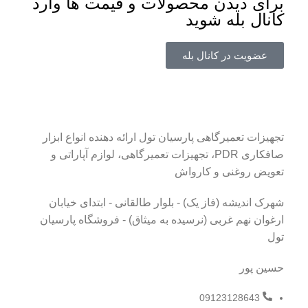
برای دیدن محصولات و قیمت ها وارد
کانال بله شوید
عضویت در کانال بله
تجهیزات تعمیرگاهی پارسیان تول ارائه دهنده انواع ابزار
صافکاری PDR، تجهیزات تعمیرگاهی، لوازم آپاراتی و
تعویض روغنی و کارواش
شهرک اندیشه (فاز یک) - بلوار طالقانی - ابتدای خیابان
ارغوان نهم غربی (نرسیده به میثاق) - فروشگاه پارسیان
تول
حسین پور
09123128643