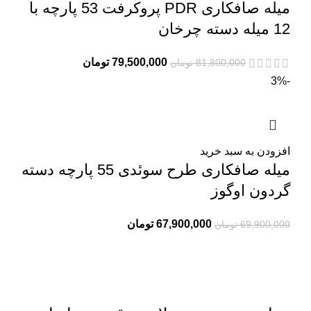
میله صافکاری PDR پروکرفت 53 پارچه با
12 میله دسته چرخان
79,500,000
تومان
81,800,000
تومان
-3%
افزودن به سبد خرید
میله صافکاری طرح سوئدی 55 پارچه دسته
گردون اوگوز
67,900,000
تومان
69,900,000
تومان