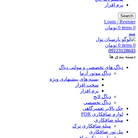
نرم افزار
Search
Login / Register
0
items
0
تومان
منو
0
items
0
تومان
09123128643
دسته بندی ها
دیاگ های تخصصی و مولتی دیاگ
دیاگ موتور آزما
بسته های پیشنهادی ویژه
سخت افزار
نرم افزار
دیاگ لانچ
دیاگ تخصصی
جک بالابر تعمیرگاهی
لوازم صافکاری PDR
میله صافکاری
میله صافکاری ترک
پنل نور صافکاری
پنل نور تکنوصاف