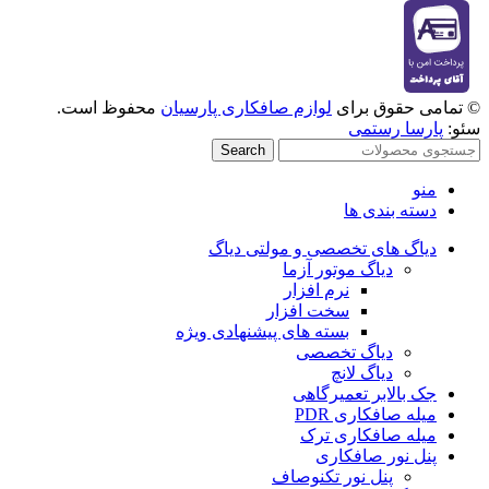
© تمامی حقوق برای
لوازم صافکاری پارسیان
محفوظ است.
سئو:
پارسا رستمی
Search
منو
دسته بندی ها
دیاگ های تخصصی و مولتی دیاگ
دیاگ موتور آزما
نرم افزار
سخت افزار
بسته های پیشنهادی ویژه
دیاگ تخصصی
دیاگ لانچ
جک بالابر تعمیرگاهی
میله صافکاری PDR
میله صافکاری ترک
پنل نور صافکاری
پنل نور تکنوصاف