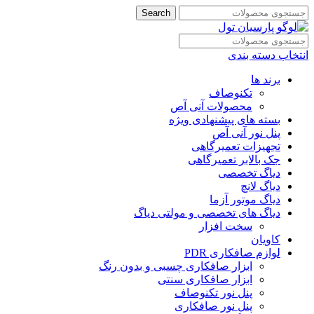
Search
انتخاب دسته بندی
برند ها
تکنوصاف
محصولات آنی آص
بسته های پیشنهادی ویژه
پنل نور آنی آص
تجهیزات تعمیرگاهی
جک بالابر تعمیرگاهی
دیاگ تخصصی
دیاگ لانچ
دیاگ موتور آزما
دیاگ های تخصصی و مولتی دیاگ
سخت افزار
کاویان
لوازم صافکاری PDR
ابزار صافکاری چسبی و بدون رنگ
ابزار صافکاری سنتی
پنل نور تکنوصاف
پنل نور صافکاری