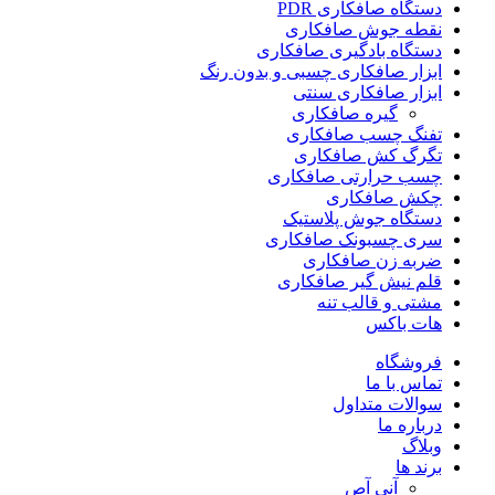
دستگاه صافکاری PDR
نقطه جوش صافکاری
دستگاه بادگیری صافکاری
ابزار صافکاری چسبی و بدون رنگ
ابزار صافکاری سنتی
گیره صافکاری
تفنگ چسب صافکاری
تگرگ کش صافکاری
چسب حرارتی صافکاری
چکش صافکاری
دستگاه جوش پلاستیک
سری چسبونک صافکاری
ضربه زن صافکاری
قلم نیش گیر صافکاری
مشتی و قالب تنه
هات باکس
فروشگاه
تماس با ما
سوالات متداول
درباره ما
وبلاگ
برند ها
آنی آص