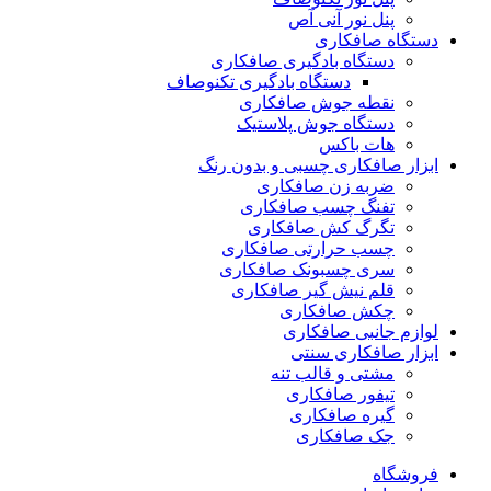
پنل نور آنی آص
دستگاه صافکاری
دستگاه بادگیری صافکاری
دستگاه بادگیری تکنوصاف
نقطه جوش صافکاری
دستگاه جوش پلاستیک
هات باکس
ابزار صافکاری چسبی و بدون رنگ
ضربه زن صافکاری
تفنگ چسب صافکاری
تگرگ کش صافکاری
چسب حرارتی صافکاری
سری چسبونک صافکاری
قلم نیش گیر صافکاری
چکش صافکاری
لوازم جانبی صافکاری
ابزار صافکاری سنتی
مشتی و قالب تنه
تیفور صافکاری
گیره صافکاری
جک صافکاری
فروشگاه