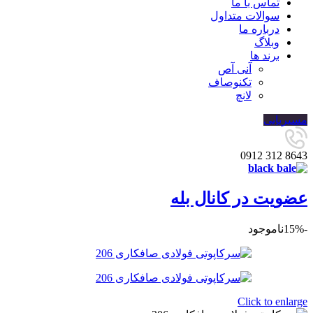
تماس با ما
سوالات متداول
درباره ما
وبلاگ
برند ها
آنی آص
تکنوصاف
لانچ
مسیریابی
8643 312 0912
عضویت در کانال بله
-15%
ناموجود
Click to enlarge