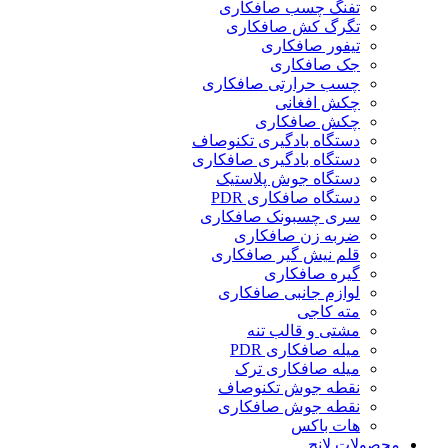
تفنگ چسب صافکاری
تگرگ کش صافکاری
تیفور صافکاری
جک صافکاری
چسب حرارتی صافکاری
چکش افغانی
چکش صافکاری
دستگاه بادگیری تکنوصاف
دستگاه بادگیری صافکاری
دستگاه جوش پلاستیک
دستگاه صافکاری PDR
سری چسبونک صافکاری
ضربه زن صافکاری
قلم نیش گیر صافکاری
گیره صافکاری
لوازم جانبی صافکاری
مته کاجی
مشتی و قالب تنه
میله صافکاری PDR
میله صافکاری ترک
نقطه جوش تکنوصاف
نقطه جوش صافکاری
هات باکس
محصولات لانچ