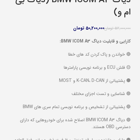
ام و)
50,200,000
تومان
52,000,000
تومان
کارایی و قابلیت دیاگ BMW ICOM A3:
🔴 خواندن و پاک کردن کد های خطا
🟡 فلش ECU و برنامه نویسی پارامترها
🟠 پشتیبانی از K-CAN، D-CAN و MOST
🟢 شناسایی و تست اجزای مختلف
🔵 پشتیبانی از تشخیص و برنامه نویسی تمام سری های BMW
🟣 دیاگ BMW ICOM A3 اصلاح شده برای خودروهایی که دارای
دسترسی OBD هستند.
🟤 دارای پردازنده بسیار قدرتمندتر و ظرفیت ذخیره سازی فوق العاده