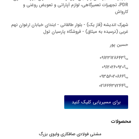
PDR، تجهیزات تعمیرگاهی، لوازم آپاراتی و تعویض روغنی و
کارواش
شهرک اندیشه (فاز یک) - بلوار طالقانی - ابتدای خیابان ارغوان نهم
غربی (نرسیده به میثاق) - فروشگاه پارسیان تول
حسین پور
09123128643
09120260920
09356020866
02166437244
برای مسیریابی کلیک کنید
محصولات
مشتی فولادی صافکاری وایوی بزرگ