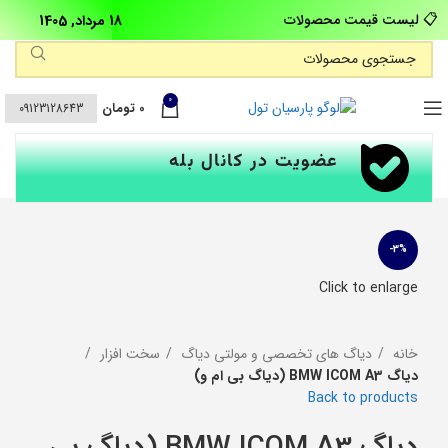
📋 لیست قیمت محصولات
18 مرداد, 1405
0
0
تومان
09123128643
عضویت در کانال بله
-3%
Click to enlarge
خانه
دیاگ های تخصصی و مولتی دیاگ
سخت افزار
دیاگ BMW ICOM A3 (دیاگ بی ام و)
Back to products
دیاگ BMW ICOM A3 (دیاگ بی