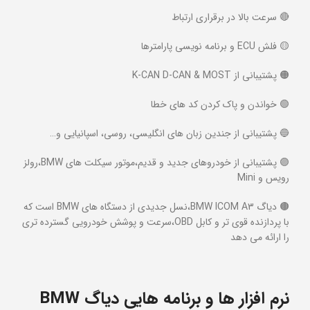
🔴 سرعت بالا در برقراری ارتباط
🟡 فلش ECU و برنامه نویسی پارامترها
🟠 پشتیبانی از K-CAN D-CAN & MOST
🟢 خواندن و پاک کردن کد های خطا
🔵 پشتیبانی از جندین زبان های انگلیسی، روسی، اسپانیایی و…
🟣 پشتیبانی از خودروهای جدید و قدیم،موتور سیکلت های BMW،رولز
رویس و Mini
🟤 دیاگ BMW ICOM A3،نسل جدیدی از دستگاه های BMW است که
با پردازنده قوی تر و کابل OBD،سرعت و پوشش خودرویی گسترده تری
را ارائه می دهد
نرم افزار ها و برنامه هایی دیاگ BMW