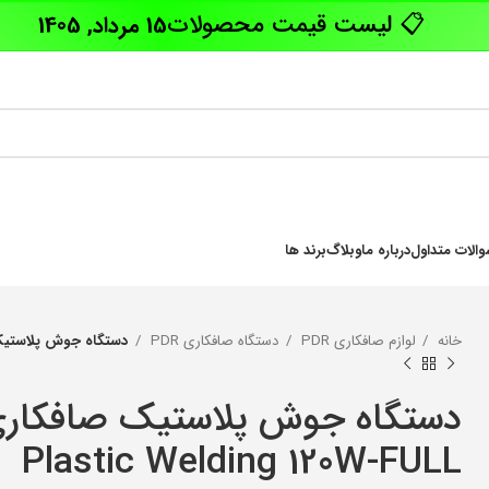
📋 لیست قیمت محصولات
15 مرداد, 1405
الات متداول
درباره ما
وبلاگ
برند ها
خانه
لوازم صافکاری PDR
دستگاه صافکاری PDR
دستگاه جوش پلاستیک صافکاری مدل 0W-FULL
بسته های پیشنهادی ویژه
سخت افزار
نرم افزار
Plastic Welding 120W-FULL