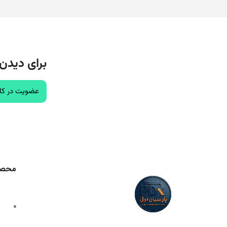
برای دیدن
عضویت در کان
محصو