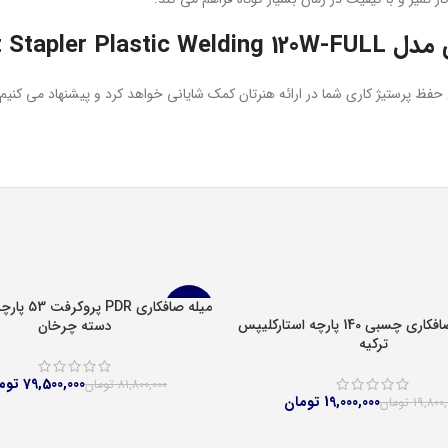
Hot Stapler 
 پرستیژ کاری شما در ارائه هنرتان کمک شایانی خواهد کرد و پیشنهاد می کنیم که 
افزودن به سبد خرید
-3%
کیف ابزار صافکاری چسبی 140 پارچه استارکلیپس
دسته چرخان
بد خرید
ترکیه
79,500,000
توم
81,800,000
تومان
19,000,000
تومان
19,800,
تومان