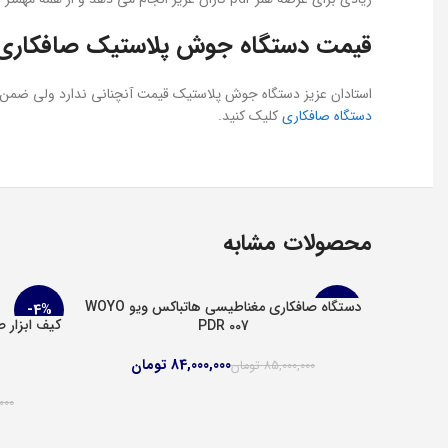
قیمت
دستگاه
جوش پلاستیک صافکاری مدل Plastic Welding 120W-FULL
استادان عزیز دستگاه جوش پلاستیک قیمت آنچنانی ندارد ولی ضمن حفظ
دستگاه صافکاری
کلیک کنید.
محصولات مشابه
دستگاه صافکاری مغناطیسی هاتباکس ویو WOYO
افزودن به سبد خرید
-4%
-1%
PDR 007
افزودن به س
84,000,000
تومان
85,000,000
تومان
000