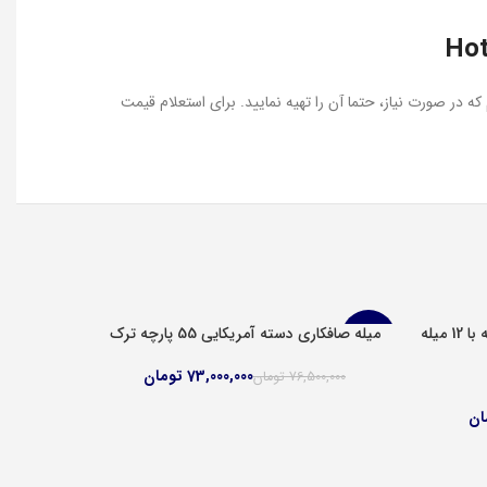
در صورت نیاز، حتما آن را تهیه نمایید. برای استعلام قیمت
میله صافکاری PDR پروکرفت 53 پارچه با 12 میله
میله صافکاری دسته آمریکایی 55 پارچه ترک
افزودن به سبد خرید
-5%
73,000,000
تومان
76,500,000
تومان
ان