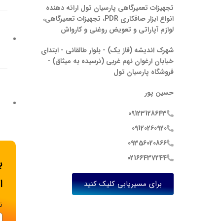
تجهیزات تعمیرگاهی پارسیان تول ارائه دهنده
انواع ابزار صافکاری PDR، تجهیزات تعمیرگاهی،
لوازم آپاراتی و تعویض روغنی و کارواش
شهرک اندیشه (فاز یک) - بلوار طالقانی - ابتدای
خیابان ارغوان نهم غربی (نرسیده به میثاق) -
فروشگاه پارسیان تول
حسین پور
09123128643
09120260920
09356020866
02166437244
ب
ا
برای مسیریابی کلیک کنید
ن