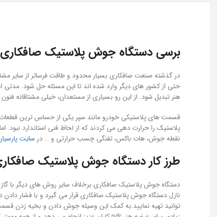
برسی دستگاه جوش پلاستیک صافکاری مدل er Plastic Welding 120W-FULL
در گذشته صنعت صافکاری بسیار محدود و طاقت فرساتر از سایر مشاغل 
هنر تبدیل شود. از این رو بسیاری از مستعدان، خیلی مشتاقانه فنون ای
قسمت های پلاستیکی خودرو مانند سپر یکی از حساس ترین قطعات به
پلاستیک را حرارت دهی می کردند که از لحاظ فنی استاندارد نبود. 
نقطه جوش، هات باکس، تفنگی چسب حرارتی و … در
سایت پارسیان
طرز کار دستگاه جوش پلاستیک صافکاری مدل Plastic Welding 120W-FULL
دستگاه جوش پلاستیک صافکاری برخلاف سایر روش های دیگر با گاز 
نازل دستگاه جوش پلاستیک صافکاری قرار می گیرد و با فشار دادن
توانید تهیه نمایید.به کمک این وسیله جوش دادن و بخیه زدن قس
زیادی برای عرضه هنر pdr کاران عزیز انجام می دهد و از همه مهمتر کار تمیز و با کیفیت در زمان بسیار کوتاه فراهم می کند.