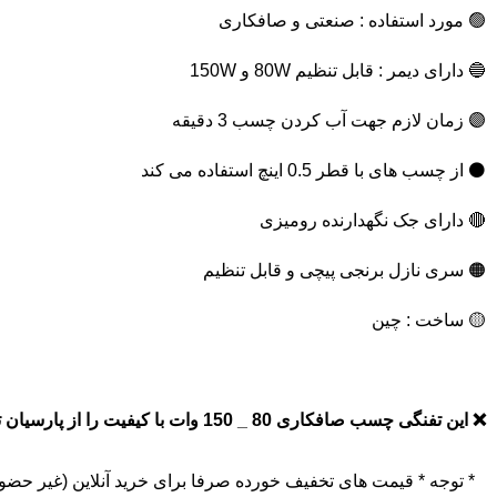
🟢 مورد استفاده : صنعتی و صافکاری
🔵 دارای دیمر : قابل تنظیم 80W و 150W
🟣 زمان لازم جهت آب کردن چسب 3 دقیقه
⚫ از چسب های با قطر 0.5 اینچ استفاده می کند
🔴 دارای جک نگهدارنده رومیزی
🟠 سری نازل برنجی پیچی و قابل تنظیم
🟡 ساخت : چین
❌ این تفنگی چسب صافکاری 80 _ 150 وات با کیفیت را از پارسیان تول تهیه فرمایید ❌
* توجه *
قیمت های تخفیف خورده صرفا برای خرید آنلاین (غیر حضو