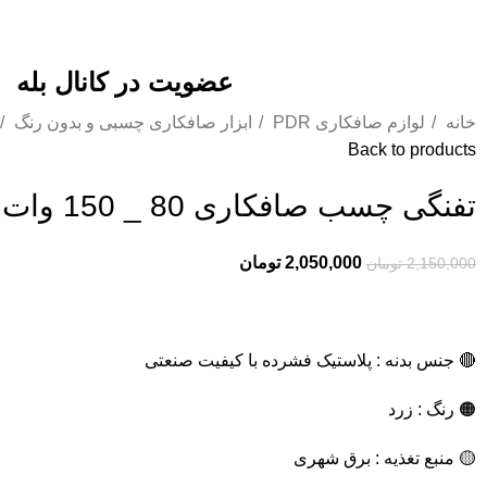
عضویت در کانال بله
خانه
لوازم صافکاری PDR
ابزار صافکاری چسبی و بدون رنگ
Back to products
تفنگی چسب صافکاری 80 _ 150 وات (HH-HJ019)
2,050,000
تومان
2,150,000
تومان
🔴 جنس بدنه : پلاستیک فشرده با کیفیت صنعتی
🟠 رنگ : زرد
🟡 منبع تغذیه : برق شهری