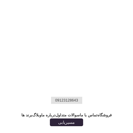
09123128643
فروشگاه
تماس با ما
سوالات متداول
درباره ما
وبلاگ
برند ها
مسیریابی