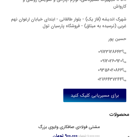
کارواش
شهرک اندیشه (فاز یک) - بلوار طالقانی - ابتدای خیابان ارغوان نهم
غربی (نرسیده به میثاق) - فروشگاه پارسیان تول
حسین پور
09123128643
09120260920
09356020866
02166437244
برای مسیریابی کلیک کنید
محصولات
مشتی فولادی صافکاری وایوی بزرگ
900,000
تومان
1,000,000
تومان