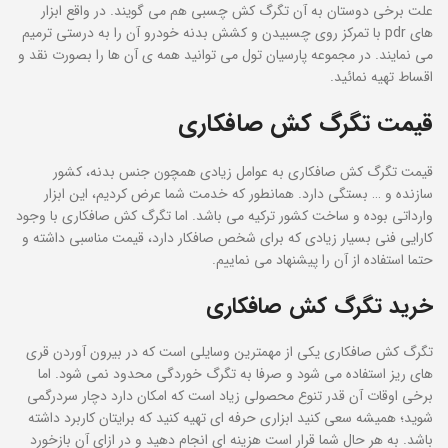
علت برخی دوستان به آن تگرگ کش چسبی هم می گویند. در واقع ابزار
های pdr با تمرکز روی چسبیدن و کشش بدنه خودرو آن را به درستی ترمیم
می نمایند. در مجموعه پارسیان تول می توانید همه ی آن ها را بصورت نقد و
اقساط تهیه نمائید.
قیمت تگرگ
کش
صافکاری
قیمت تگرگ کش صافکاری به عوامل زیادی همچون جنس بدنه، کشور
سازنده و … بستگی دارد. همانطور که خدمت شما عرض کردیم، این ابزار
وارداتی بوده و ساخت کشور ترکیه می باشد. اما تگرگ کش صافکاری با وجود
کارایی فنی بسیار زیادی که برای شخص صافکار دارد، قیمت مناسبی داشته و
حتما استفاده از آن را پیشنهاد می نماییم.
خرید تگرگ کش صافکاری
تگرگ کش صافکاری یکی از مهمترین وسایلی است که در بیرون آوردن قری
های ریز استفاده می شود و صرفا به تگرگ خوردگی محدود نمی شود. اما
برخی اوقات آن قدر تنوع محصولی زیاد است که امکان دارد دچار سردرگمی
شوید؛ همیشه سعی کنید ابزاری حرفه ای تهیه کنید که برایتان کاربرد داشته
باشد. به هر حال شما قرار است هزینه ای انجام دهید و در ازای آن بازخورد