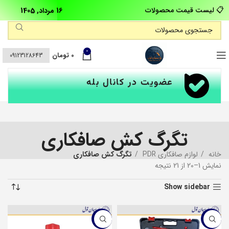
📋 لیست قیمت محصولات
16 مرداد, 1405
0
0
تومان
09123128643
عضویت در کانال بله
تگرگ کش صافکاری
خانه
لوازم صافکاری PDR
تگرگ کش صافکاری
نمایش 1–20 از 21 نتیجه
Show sidebar
-5%
-4%