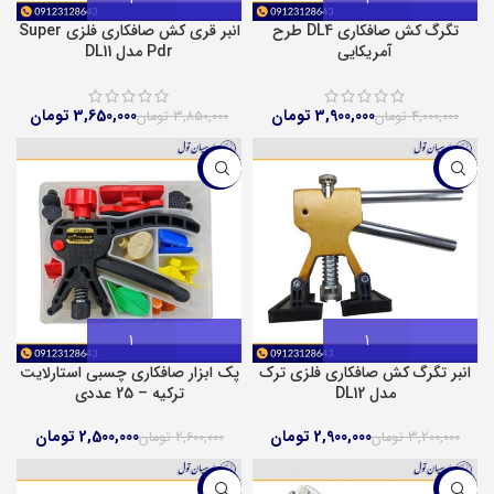
تگرگ کش صافکاری DL4 طرح
انبر قری کش صافکاری فلزی Super
آمریکایی
Pdr مدل DL11
3,900,000
تومان
3,650,000
تومان
4,000,000
تومان
3,850,000
تومان
-4%
-9%
انبر تگرگ کش صافکاری فلزی ترک
پک ابزار صافکاری چسبی استارلایت
مدل DL12
ترکیه – 25 عددی
2,900,000
تومان
2,500,000
تومان
3,200,000
تومان
2,600,000
تومان
-2%
-4%