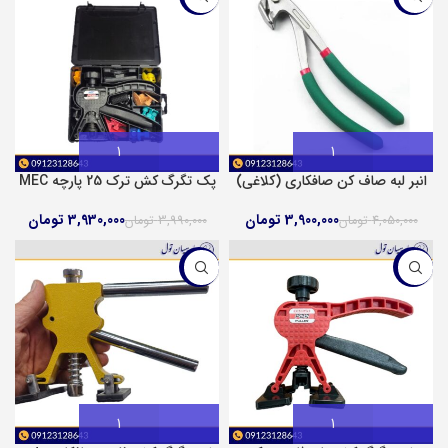
انبر لبه صاف کن صافکاری (کلاغی)
پک تگرگ کش ترک 25 پارچه MEC
3,900,000
تومان
3,930,000
تومان
4,050,000
تومان
3,990,000
تومان
-3%
-4%