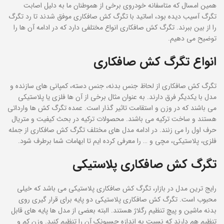
همین امسال که متاسفانه خودروی برخی از هموطنان ما به دلیل اصابت
تگرگ آسیب دیده بود، اساتید با تگرگ کش صافکاری موفق شدند تا رد تگرگ
را از بین ببرند. تگرگ کش صافکاری انواع مختلفی دارد که در ادامه آن ها را
توضیح می دهیم.
انواع تگرگ کش صافکاری
تگرگ کش صافکاری از لحاظ جنس بدنه، جنس دسته، کمپانی های سازنده و
مدل با یکدیگر فرق دارند. به عنوان مثال برخی از آن ها فلزی یا پلاستیکی
می باشند که در وزن و استقامت تاثیر گذار است. عمده تگرگ کش ها وارداتی
هستند و ساخت ترکیه می باشند. محصولات ترکیه در بحث کیفیت و متریال
حرف اول را می زنند. در ادامه مدل های مختلف تگرگ کش صافکاری از جمله
فلزی، پلاستیکی، مچی و … را معرفی کرده ایم تا ابهامات شما برطرف شود.
تگرگ کش صافکاری پلاستیکی
رایج ترین مدل در بازار، تگرگ کش صافکاری پلاستیکی می باشد که خیلی
محبوب است. تگرگ کش صافکاری پلاستیکی دو پایه برای قرار گیری روی
بدنه ماشین و پیچ تنظیم رگلاژ هستند. البته بعضی از مدل ها پایه های قابل
تنظیم هم دارند که نسبت به اندازه چسبونک آن را تنظیم کنید. وزن کم و