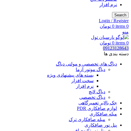
نرم افزار
Search
Login / Register
0
items
0
تومان
منو
0
items
0
تومان
09123128643
دسته بندی ها
دیاگ های تخصصی و مولتی دیاگ
دیاگ موتور آزما
بسته های پیشنهادی ویژه
سخت افزار
نرم افزار
دیاگ لانچ
دیاگ تخصصی
جک بالابر تعمیرگاهی
لوازم صافکاری PDR
میله صافکاری
میله صافکاری ترک
پنل نور صافکاری
پنل نور تکنوصاف