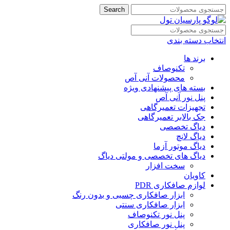
Search
انتخاب دسته بندی
برند ها
تکنوصاف
محصولات آنی آص
بسته های پیشنهادی ویژه
پنل نور آنی آص
تجهیزات تعمیرگاهی
جک بالابر تعمیرگاهی
دیاگ تخصصی
دیاگ لانچ
دیاگ موتور آزما
دیاگ های تخصصی و مولتی دیاگ
سخت افزار
کاویان
لوازم صافکاری PDR
ابزار صافکاری چسبی و بدون رنگ
ابزار صافکاری سنتی
پنل نور تکنوصاف
پنل نور صافکاری