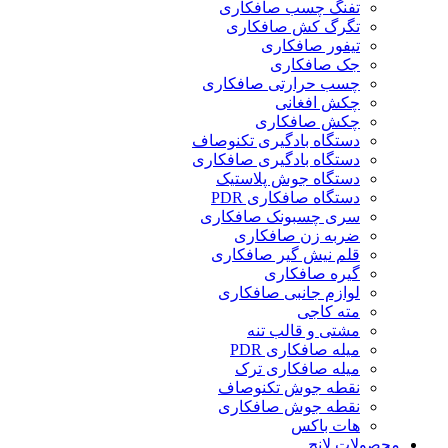
تفنگ چسب صافکاری
تگرگ کش صافکاری
تیفور صافکاری
جک صافکاری
چسب حرارتی صافکاری
چکش افغانی
چکش صافکاری
دستگاه بادگیری تکنوصاف
دستگاه بادگیری صافکاری
دستگاه جوش پلاستیک
دستگاه صافکاری PDR
سری چسبونک صافکاری
ضربه زن صافکاری
قلم نیش گیر صافکاری
گیره صافکاری
لوازم جانبی صافکاری
مته کاجی
مشتی و قالب تنه
میله صافکاری PDR
میله صافکاری ترک
نقطه جوش تکنوصاف
نقطه جوش صافکاری
هات باکس
محصولات لانچ