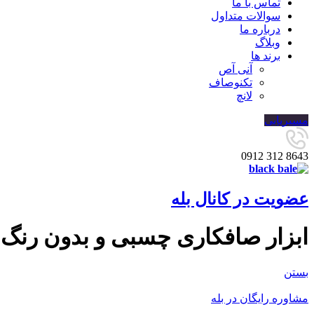
تماس با ما
سوالات متداول
درباره ما
وبلاگ
برند ها
آنی آص
تکنوصاف
لانچ
مسیریابی
8643 312 0912
عضویت در کانال بله
ابزار صافکاری چسبی و بدون رنگ
بستن
مشاوره رایگان در بله