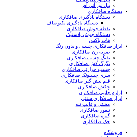
پنل نور آنی آص
دستگاه صافکاری
دستگاه بادگیری صافکاری
دستگاه بادگیری تکنوصاف
نقطه جوش صافکاری
دستگاه جوش پلاستیک
هات باکس
ابزار صافکاری چسبی و بدون رنگ
ضربه زن صافکاری
تفنگ چسب صافکاری
تگرگ کش صافکاری
چسب حرارتی صافکاری
سری چسبونک صافکاری
قلم نیش گیر صافکاری
چکش صافکاری
لوازم جانبی صافکاری
ابزار صافکاری سنتی
مشتی و قالب تنه
تیفور صافکاری
گیره صافکاری
جک صافکاری
فروشگاه